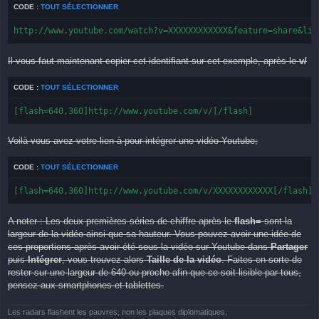
CODE :
TOUT SÉLECTIONNER
http://www.youtube.com/watch?v=XXXXXXXXXXXX&feature=share&lis
Il vous faut maintenant copier cet identifiant sur cet exemple, après le
v/
CODE :
TOUT SÉLECTIONNER
[flash=640,360]http://www.youtube.com/v/[/flash]
Voilà vous avez votre lien à pour intégrer une vidéo Youtube;
CODE :
TOUT SÉLECTIONNER
[flash=640,360]http://www.youtube.com/v/XXXXXXXXXXXX[/flash]
A noter : Les deux premières séries de chiffre après le
flash=
sont la
largeur de la vidéo ainsi que sa hauteur. Vous pouvez avoir une idée de
ces proportions après avoir été sous la vidéo sur Youtube dans
Partager
puis
Intégrer
, vous trouvez alors
Taille de la vidéo
. Faites en sorte de
rester sur une largeur de 640 ou proche afin que ce soit lisible par tous,
pensez aux smartphones et tablettes.
Les radars flashent les pauvres, non les plaques diplomatiques,