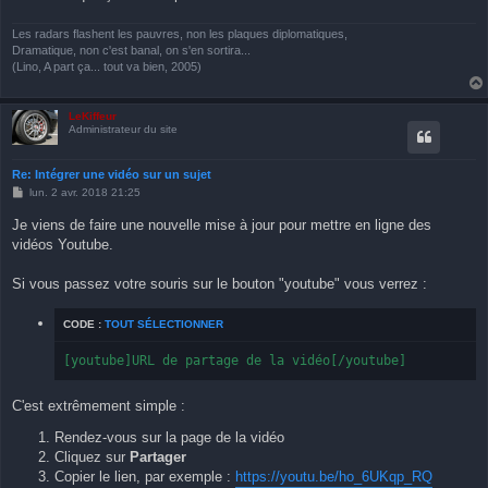
Les radars flashent les pauvres, non les plaques diplomatiques,
Dramatique, non c'est banal, on s'en sortira...
(Lino, A part ça... tout va bien, 2005)
LeKiffeur
Administrateur du site
Re: Intégrer une vidéo sur un sujet
M
lun. 2 avr. 2018 21:25
e
s
Je viens de faire une nouvelle mise à jour pour mettre en ligne des
s
vidéos Youtube.
a
g
e
Si vous passez votre souris sur le bouton "youtube" vous verrez :
CODE :
TOUT SÉLECTIONNER
[youtube]URL de partage de la vidéo[/youtube]
C'est extrêmement simple :
Rendez-vous sur la page de la vidéo
Cliquez sur
Partager
Copier le lien, par exemple :
https://youtu.be/ho_6UKqp_RQ