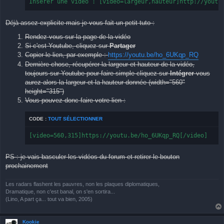
Insérer une vidéo : [video=largeur,hauteur]http://youtu
Déjà assez explicite mais je vous fait un petit tuto :
Rendez-vous sur la page de la vidéo
Si c'est Youtube, cliquez sur
Partager
Copier le lien, par exemple :
https://youtu.be/ho_6UKqp_RQ
Dernière chose, récupérer la largeur et hauteur de la vidéo,
toujours sur Youtube pour faire simple cliquez sur
Intégrer
vous
aurez alors la largeur et la hauteur donnée (width="560"
height="315")
Vous pouvez donc faire votre lien :
CODE :
TOUT SÉLECTIONNER
[video=560,315]https://youtu.be/ho_6UKqp_RQ[/video]
PS : je vais basculer les vidéos du forum et retirer le bouton
prochainement
Les radars flashent les pauvres, non les plaques diplomatiques,
Dramatique, non c'est banal, on s'en sortira...
(Lino, A part ça... tout va bien, 2005)
Kookie