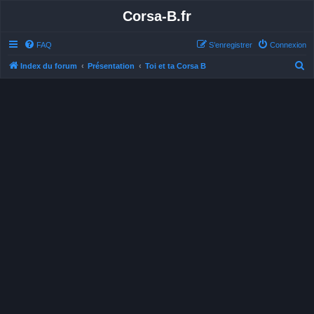
Corsa-B.fr
FAQ
S’enregistrer
Connexion
R
Index du forum
Présentation
Toi et ta Corsa B
e
c
h
e
r
c
h
e
r