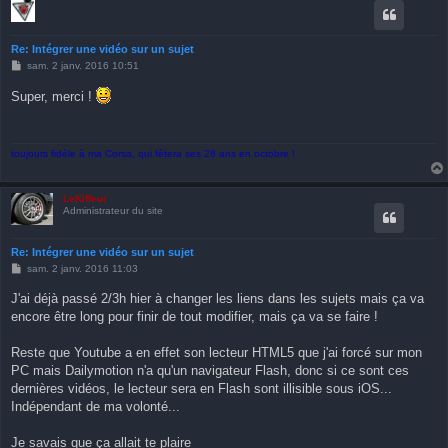
Re: Intégrer une vidéo sur un sujet
M
sam. 2 janv. 2016 10:51
e
s
Super, merci !
s
a
g
e
toujours fidèle à ma Corsa, qui fêtera ses 28 ans en octobre !
LeKiffeur
Administrateur du site
Re: Intégrer une vidéo sur un sujet
M
sam. 2 janv. 2016 11:03
e
s
J'ai déjà passé 2/3h hier à changer les liens dans les sujets mais ça va
s
encore être long pour finir de tout modifier, mais ça va se faire !
a
g
e
Reste que Youtube a en effet son lecteur HTML5 que j'ai forcé sur mon
PC mais Dailymotion n'a qu'un navigateur Flash, donc si ce sont ces
dernières vidéos, le lecteur sera en Flash sont illisible sous iOS...
Indépendant de ma volonté...
Je savais que ça allait te plaire