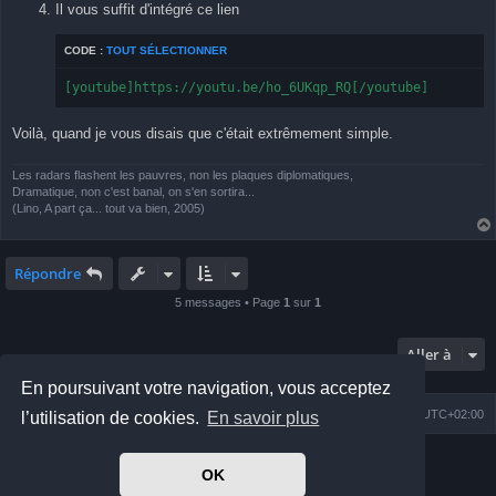
Il vous suffit d'intégré ce lien
CODE :
TOUT SÉLECTIONNER
[youtube]https://youtu.be/ho_6UKqp_RQ[/youtube]
Voilà, quand je vous disais que c'était extrêmement simple.
Les radars flashent les pauvres, non les plaques diplomatiques,
Dramatique, non c'est banal, on s'en sortira...
(Lino, A part ça... tout va bien, 2005)
Répondre
5 messages • Page
1
sur
1
Aller à
En poursuivant votre navigation, vous acceptez
Index du forum
Nous contacter
Heures au format
UTC+02:00
l’utilisation de cookies.
En savoir plus
Développé par
phpBB
® Forum Software © phpBB Limited
OK
Prosilver Dark Edition by
Premium phpBB Styles
Traduit par
phpBB-fr.com