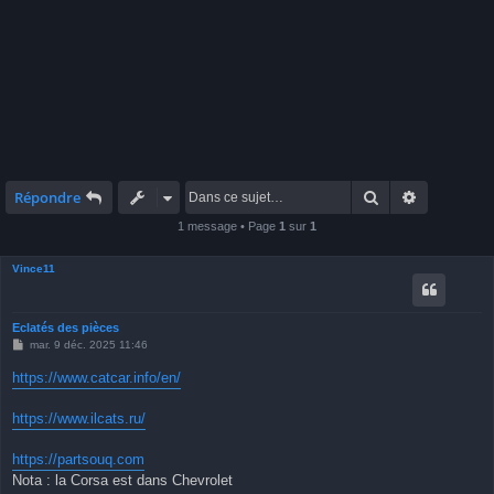
Rechercher
Recherche 
Répondre
1 message • Page
1
sur
1
Vince11
Eclatés des pièces
M
mar. 9 déc. 2025 11:46
e
s
https://www.catcar.info/en/
s
a
g
https://www.ilcats.ru/
e
https://partsouq.com
Nota : la Corsa est dans Chevrolet