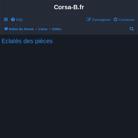
Corsa-B.fr
FAQ
S’enregistrer
Connexion
R
Index du forum
Liens
Utiles
e
Eclatés des pièces
c
h
e
r
c
h
e
r