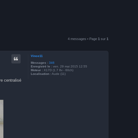
4 messages • Page
1
sur
1
Vince11
Messages :
346
Enregistré le :
ven. 29 mai 2015 12:55
Moteur :
X17D (1.7 8v - 60ch)
Localisation :
Aude (11)
re centralisé