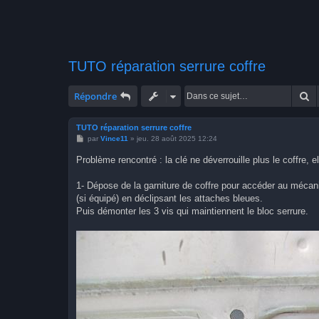
TUTO réparation serrure coffre
R
Répondre
TUTO réparation serrure coffre
M
par
Vince11
»
jeu. 28 août 2025 12:24
e
s
Problème rencontré : la clé ne déverrouille plus le coffre, 
s
a
g
1- Dépose de la garniture de coffre pour accéder au mécanisme
e
(si équipé) en déclipsant les attaches bleues.
Puis démonter les 3 vis qui maintiennent le bloc serrure.