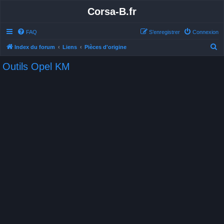
Corsa-B.fr
FAQ
S’enregistrer
Connexion
R
Index du forum
Liens
Pièces d'origine
e
Outils Opel KM
c
h
e
r
c
h
e
r