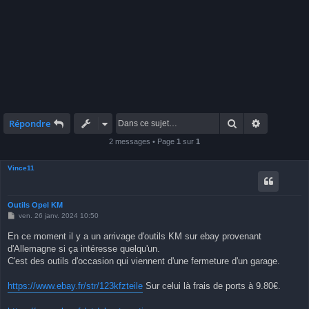
Rechercher
Recherche 
Répondre
2 messages • Page
1
sur
1
Vince11
Outils Opel KM
M
ven. 26 janv. 2024 10:50
e
s
En ce moment il y a un arrivage d'outils KM sur ebay provenant
s
d'Allemagne si ça intéresse quelqu'un.
a
g
C'est des outils d'occasion qui viennent d'une fermeture d'un garage.
e
https://www.ebay.fr/str/123kfzteile
Sur celui là frais de ports à 9.80€.