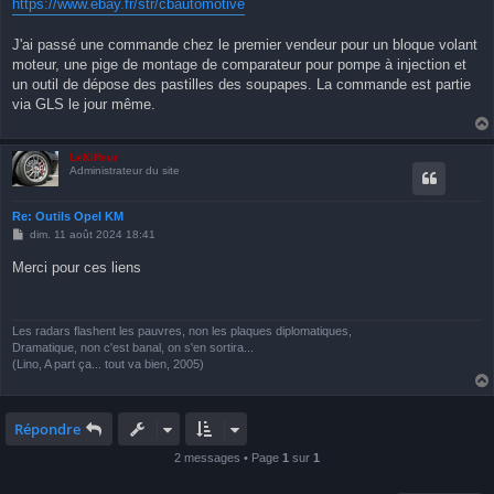
https://www.ebay.fr/str/cbautomotive
J'ai passé une commande chez le premier vendeur pour un bloque volant
moteur, une pige de montage de comparateur pour pompe à injection et
un outil de dépose des pastilles des soupapes. La commande est partie
via GLS le jour même.
LeKiffeur
Administrateur du site
Re: Outils Opel KM
M
dim. 11 août 2024 18:41
e
s
Merci pour ces liens
s
a
g
e
Les radars flashent les pauvres, non les plaques diplomatiques,
Dramatique, non c'est banal, on s'en sortira...
(Lino, A part ça... tout va bien, 2005)
Répondre
2 messages • Page
1
sur
1