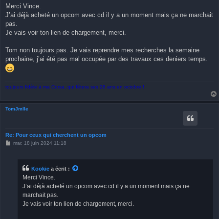
s
Merci Vince.
s
J’ai déjà acheté un opcom avec cd il y a un moment mais ça ne marchait
a
g
pas.
e
Je vais voir ton lien de chargement, merci.
Tom non toujours pas. Je vais reprendre mes recherches la semaine
prochaine, j’ai été pas mal occupée par des travaux ces deniers temps.
toujours fidèle à ma Corsa, qui fêtera ses 28 ans en octobre !
TomJmlle
Re: Pour ceux qui cherchent un opcom
M
mar. 18 juin 2024 11:18
e
s
s
a
Kookie
a écrit :
g
Merci Vince.
e
J’ai déjà acheté un opcom avec cd il y a un moment mais ça ne
marchait pas.
Je vais voir ton lien de chargement, merci.