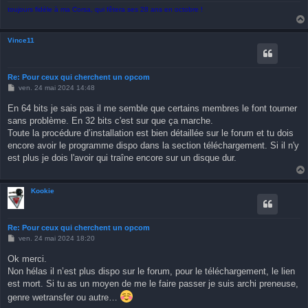
toujours fidèle à ma Corsa, qui fêtera ses 28 ans en octobre !
Vince11
Re: Pour ceux qui cherchent un opcom
M
ven. 24 mai 2024 14:48
e
s
En 64 bits je sais pas il me semble que certains membres le font tourner
s
sans problème. En 32 bits c'est sur que ça marche.
a
g
Toute la procédure d’installation est bien détaillée sur le forum et tu dois
e
encore avoir le programme dispo dans la section téléchargement. Si il n'y
est plus je dois l'avoir qui traîne encore sur un disque dur.
Kookie
Re: Pour ceux qui cherchent un opcom
M
ven. 24 mai 2024 18:20
e
s
Ok merci.
s
Non hélas il n’est plus dispo sur le forum, pour le téléchargement, le lien
a
g
est mort. Si tu as un moyen de me le faire passer je suis archi preneuse,
e
genre wetransfer ou autre…