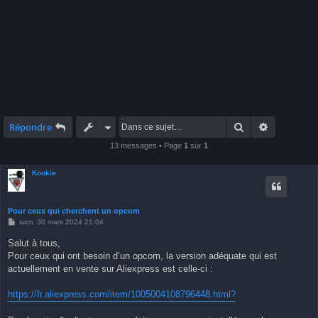
Rechercher
Recherche 
Répondre
13 messages • Page
1
sur
1
Kookie
Pour ceux qui cherchent un opcom
M
sam. 30 mars 2024 21:04
e
s
Salut à tous,
s
Pour ceux qui ont besoin d’un opcom, la version adéquate qui est
a
g
actuellement en vente sur Aliexpress est celle-ci :
e
https://fr.aliexpress.com/item/1005004108796448.html?