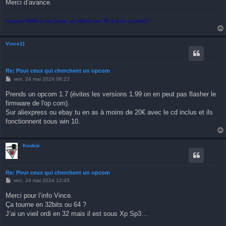
Merci d’avance.
toujours fidèle à ma Corsa, qui fêtera ses 28 ans en octobre !
Vince11
Re: Pour ceux qui cherchent un opcom
M
ven. 24 mai 2024 08:23
e
s
Prends un opcom 1.7 (évites les versions 1.99 on en peut pas flasher le
s
firmware de l'op com).
a
g
Sur aliexpress ou ebay tu en as à moins de 20€ avec le cd inclus et ils
e
fonctionnent sous win 10.
Kookie
Re: Pour ceux qui cherchent un opcom
M
ven. 24 mai 2024 12:45
e
s
Merci pour l’info Vince.
s
Ça tourne en 32bits ou 64 ?
a
g
J’ai un vieil ordi en 32 mais il est sous Xp Sp3…
e