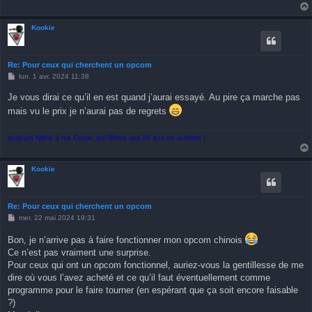
Kookie
Re: Pour ceux qui cherchent un opcom
M
lun. 1 avr. 2024 11:38
e
s
Je vous dirai ce qu’il en est quand j’aurai essayé. Au pire ça marche pas
s
a
mais vu le prix je n’aurai pas de regrets
g
e
toujours fidèle à ma Corsa, qui fêtera ses 28 ans en octobre !
Kookie
Re: Pour ceux qui cherchent un opcom
M
mer. 22 mai 2024 19:31
e
s
Bon, je n’arrive pas à faire fonctionner mon opcom chinois
s
a
Ce n’est pas vraiment une surprise.
g
Pour ceux qui ont un opcom fonctionnel, auriez-vous la gentillesse de me
e
dire où vous l’avez acheté et ce qu’il faut éventuellement comme
programme pour le faire tourner (en espérant que ça soit encore faisable
?)