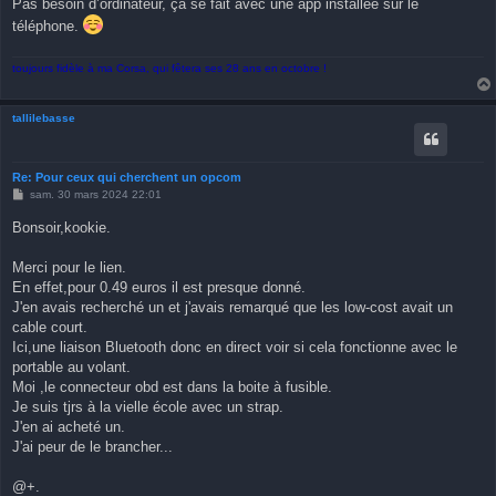
Pas besoin d’ordinateur, ça se fait avec une app installée sur le
téléphone.
toujours fidèle à ma Corsa, qui fêtera ses 28 ans en octobre !
tallilebasse
Re: Pour ceux qui cherchent un opcom
M
sam. 30 mars 2024 22:01
e
s
Bonsoir,kookie.
s
a
g
Merci pour le lien.
e
En effet,pour 0.49 euros il est presque donné.
J'en avais recherché un et j'avais remarqué que les low-cost avait un
cable court.
Ici,une liaison Bluetooth donc en direct voir si cela fonctionne avec le
portable au volant.
Moi ,le connecteur obd est dans la boite à fusible.
Je suis tjrs à la vielle école avec un strap.
J'en ai acheté un.
J'ai peur de le brancher...
@+.