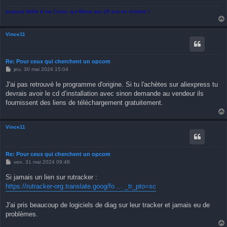
toujours fidèle à ma Corsa, qui fêtera ses 28 ans en octobre !
Vince11
Re: Pour ceux qui cherchent un opcom
M
jeu. 30 mai 2024 15:04
e
s
J'ai pas retrouvé le programme d'origine. Si tu l'achètes sur aliexpress tu
s
devrais avoir le cd d’installation avec sinon demande au vendeur ils
a
g
fournissent des liens de téléchargement gratuitement.
e
Vince11
Re: Pour ceux qui cherchent un opcom
M
ven. 31 mai 2024 09:48
e
s
Si jamais un lien sur rutracker :
s
https://rutracker-org.translate.goog/fo ... _tr_pto=sc
a
g
e
J'ai pris beaucoup de logiciels de diag sur leur tracker et jamais eu de
problèmes.