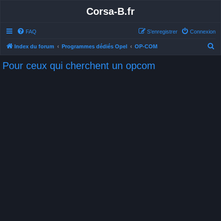
Corsa-B.fr
FAQ
S’enregistrer
Connexion
R
Index du forum
Programmes dédiés Opel
OP-COM
e
Pour ceux qui cherchent un opcom
c
h
e
r
c
h
e
r