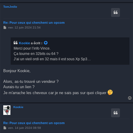
TomJmlle
Re: Pour ceux qui cherchent un opcom
M
mer. 12 juin 2024 21:54
e
s
s
a
Kookie
a écrit :
g
Merci pour l’info Vince.
e
Ça tourne en 32bits ou 64 ?
J’ai un vieil ordi en 32 mais il est sous Xp Sp3…
Bonjour Kookie,
Alors, as-tu trouvé un vendeur ?
Aurais-tu un lien ?
Je m'arrache les cheveux car je ne sais pas sur quoi cliquer
Kookie
Re: Pour ceux qui cherchent un opcom
M
ven. 14 juin 2024 08:58
e