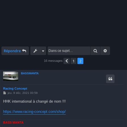
Rechercher
Recherche 
Répondre
1
2
Précédente
16 messages
BASSMANTA
Racing Concept
M
jeu. 9 déc. 2021 00:58
e
s
HHK international à changé de nom !!!
s
a
g
https://www.racing-concept.com/shop/
e
BASS MANTA