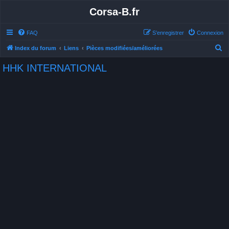
Corsa-B.fr
FAQ
S’enregistrer
Connexion
R
Index du forum
Liens
Pièces modifiées/améliorées
e
HHK INTERNATIONAL
c
h
e
r
c
h
e
r