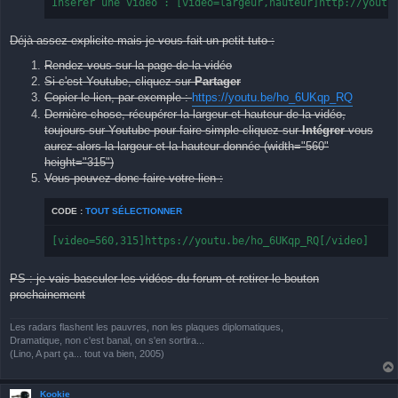
Insérer une vidéo : [video=largeur,hauteur]http://youtu
Déjà assez explicite mais je vous fait un petit tuto :
Rendez-vous sur la page de la vidéo
Si c'est Youtube, cliquez sur
Partager
Copier le lien, par exemple :
https://youtu.be/ho_6UKqp_RQ
Dernière chose, récupérer la largeur et hauteur de la vidéo,
toujours sur Youtube pour faire simple cliquez sur
Intégrer
vous
aurez alors la largeur et la hauteur donnée (width="560"
height="315")
Vous pouvez donc faire votre lien :
CODE :
TOUT SÉLECTIONNER
[video=560,315]https://youtu.be/ho_6UKqp_RQ[/video]
PS : je vais basculer les vidéos du forum et retirer le bouton
prochainement
Les radars flashent les pauvres, non les plaques diplomatiques,
Dramatique, non c'est banal, on s'en sortira...
(Lino, A part ça... tout va bien, 2005)
Kookie