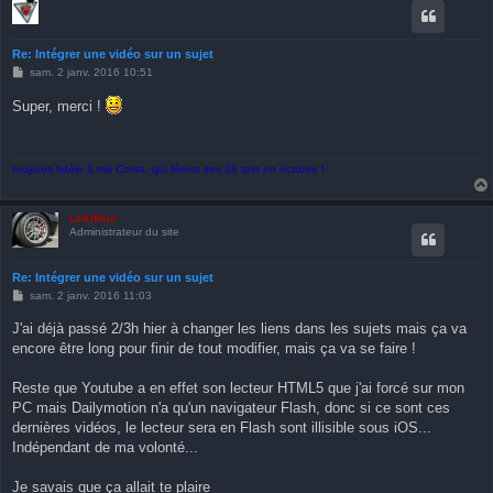
Re: Intégrer une vidéo sur un sujet
M
sam. 2 janv. 2016 10:51
e
s
Super, merci !
s
a
g
e
toujours fidèle à ma Corsa, qui fêtera ses 28 ans en octobre !
LeKiffeur
Administrateur du site
Re: Intégrer une vidéo sur un sujet
M
sam. 2 janv. 2016 11:03
e
s
J'ai déjà passé 2/3h hier à changer les liens dans les sujets mais ça va
s
encore être long pour finir de tout modifier, mais ça va se faire !
a
g
e
Reste que Youtube a en effet son lecteur HTML5 que j'ai forcé sur mon
PC mais Dailymotion n'a qu'un navigateur Flash, donc si ce sont ces
dernières vidéos, le lecteur sera en Flash sont illisible sous iOS...
Indépendant de ma volonté...
Je savais que ça allait te plaire