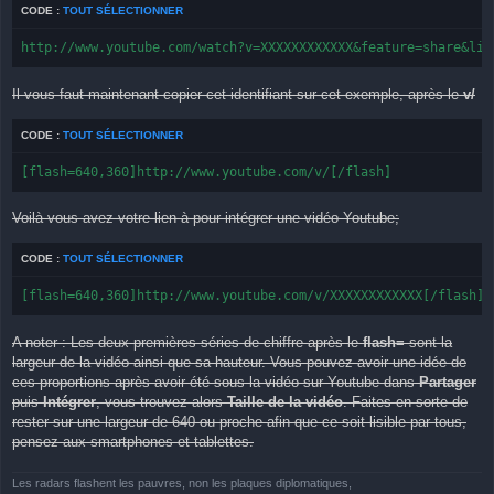
CODE :
TOUT SÉLECTIONNER
http://www.youtube.com/watch?v=XXXXXXXXXXXX&feature=share&lis
Il vous faut maintenant copier cet identifiant sur cet exemple, après le
v/
CODE :
TOUT SÉLECTIONNER
[flash=640,360]http://www.youtube.com/v/[/flash]
Voilà vous avez votre lien à pour intégrer une vidéo Youtube;
CODE :
TOUT SÉLECTIONNER
[flash=640,360]http://www.youtube.com/v/XXXXXXXXXXXX[/flash]
A noter : Les deux premières séries de chiffre après le
flash=
sont la
largeur de la vidéo ainsi que sa hauteur. Vous pouvez avoir une idée de
ces proportions après avoir été sous la vidéo sur Youtube dans
Partager
puis
Intégrer
, vous trouvez alors
Taille de la vidéo
. Faites en sorte de
rester sur une largeur de 640 ou proche afin que ce soit lisible par tous,
pensez aux smartphones et tablettes.
Les radars flashent les pauvres, non les plaques diplomatiques,