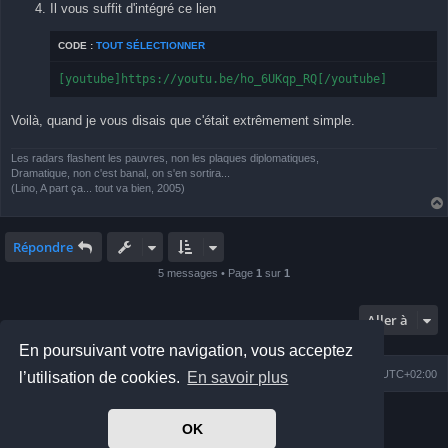
Il vous suffit d'intégré ce lien
CODE :
TOUT SÉLECTIONNER
[youtube]https://youtu.be/ho_6UKqp_RQ[/youtube]
Voilà, quand je vous disais que c'était extrêmement simple.
Les radars flashent les pauvres, non les plaques diplomatiques,
Dramatique, non c'est banal, on s'en sortira...
(Lino, A part ça... tout va bien, 2005)
Répondre
5 messages • Page
1
sur
1
Aller à
En poursuivant votre navigation, vous acceptez
Index du forum
Nous contacter
Heures au format
UTC+02:00
l’utilisation de cookies.
En savoir plus
Développé par
phpBB
® Forum Software © phpBB Limited
OK
Prosilver Dark Edition by
Premium phpBB Styles
Traduit par
phpBB-fr.com