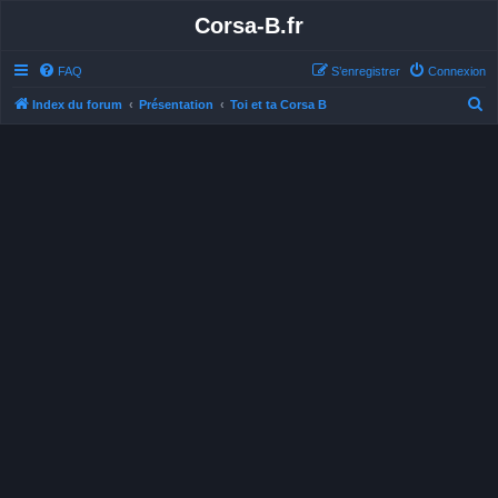
Corsa-B.fr
FAQ
S’enregistrer
Connexion
R
Index du forum
Présentation
Toi et ta Corsa B
e
c
h
e
r
c
h
e
r