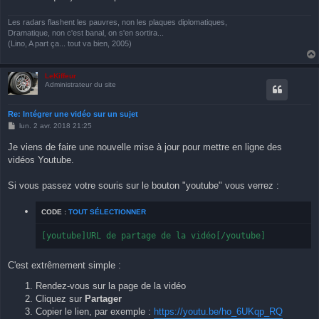
Les radars flashent les pauvres, non les plaques diplomatiques,
Dramatique, non c'est banal, on s'en sortira...
(Lino, A part ça... tout va bien, 2005)
LeKiffeur
Administrateur du site
Re: Intégrer une vidéo sur un sujet
M
lun. 2 avr. 2018 21:25
e
s
Je viens de faire une nouvelle mise à jour pour mettre en ligne des
s
vidéos Youtube.
a
g
e
Si vous passez votre souris sur le bouton "youtube" vous verrez :
CODE :
TOUT SÉLECTIONNER
[youtube]URL de partage de la vidéo[/youtube]
C'est extrêmement simple :
Rendez-vous sur la page de la vidéo
Cliquez sur
Partager
Copier le lien, par exemple :
https://youtu.be/ho_6UKqp_RQ