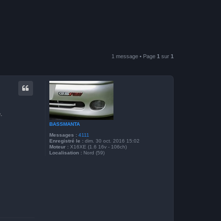
1 message • Page
1
sur
1
.
BASSMANTA
Messages :
4111
Enregistré le :
dim. 30 oct. 2016 15:02
Moteur :
X16XE (1.6 16v - 106ch)
Localisation :
Nord (59)