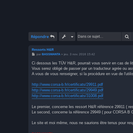
R
Répondre
Ressorts H&R
M
par
BASSMANTA
»
jeu. 3 nov. 2016 15:42
e
s
Ci dessous les TÜV H&R, pourrait vous servir en cas de liti
s
Vous serez obligé de passer par un traducteur agrée ou as
a
g
A vous de vous renseigner, si la procédure en vue de l'util
e
http://www.corsa-b.fr/certificats/29911.pdf
http://www.corsa-b.fr/certificats/29949.pdf
http://www.corsa-b.fr/certificats/31008.pdf
Le premier, concerne les ressort H&R référence 29911 ( re
Le second, concerne la référence 29949 ( pour CORSA B GSI
Le site et moi même, nous ne saurions être tenus pour res