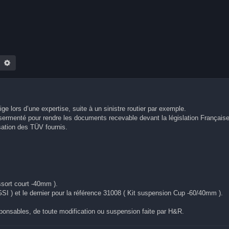
echercher
Recherche avancée
ge lors d’une expertise, suite à un sinistre routier par exemple.
sermenté pour rendre les documents recevable devant la législation Française
isation des TÜV fournis.
ssort court -40mm ).
 ) et le dernier pour la référence 31008 ( Kit suspension Cup -60/40mm ).
ponsables, de toute modification ou suspension faite par H&R.