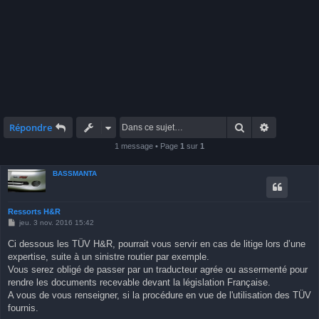
Rechercher
Recherche 
Répondre
1 message • Page
1
sur
1
BASSMANTA
Ressorts H&R
M
jeu. 3 nov. 2016 15:42
e
s
Ci dessous les TÜV H&R, pourrait vous servir en cas de litige lors d’une
s
expertise, suite à un sinistre routier par exemple.
a
g
Vous serez obligé de passer par un traducteur agrée ou assermenté pour
e
rendre les documents recevable devant la législation Française.
A vous de vous renseigner, si la procédure en vue de l'utilisation des TÜV
fournis.