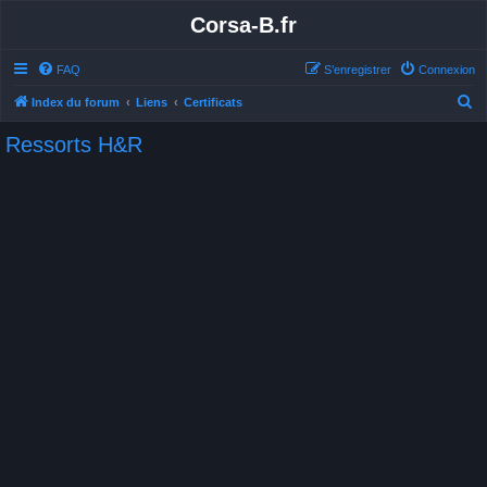
Corsa-B.fr
FAQ
S’enregistrer
Connexion
R
Index du forum
Liens
Certificats
e
Ressorts H&R
c
h
e
r
c
h
e
r