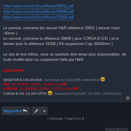
http://www.corsa-b.fr/certificats/29911.pdf
http://www.corsa-b.fr/certificats/29949.pdf
http://www.corsa-b.fr/certificats/31008.pdf
Le premier, concerne les ressort H&R référence 29911 ( ressort court
-40mm ).
Le second, concerne la référence 29949 ( pour CORSA B GSI ) et le
dernier pour la référence 31008 ( Kit suspension Cup -60/40mm ).
Le site et moi même, nous ne saurions être tenus pour responsables, de
toute modification ou suspension faite par H&R.
BASS MANTA
SENATOR B 3.0i 24V BVA
:
1er immat. du 15/11/1993, white blinker
3SB
: du 19/08/94. 78.807 > 82.500 kms
RIP
AURORA
: du 29/08/95. 219.503 > 224.123 kms
RIP
CORSA B GS
I
1.6 16V OPTIC
:
fabriqué le 17/11/1997. 227.943 > 249.942 kms
Répondre
1 message • Page
1
sur
1