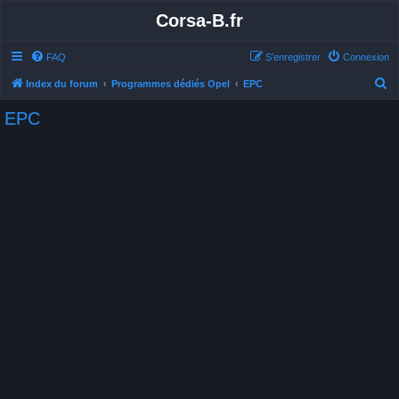
Corsa-B.fr
FAQ
S’enregistrer
Connexion
R
Index du forum
Programmes dédiés Opel
EPC
e
EPC
c
h
e
r
c
h
e
r