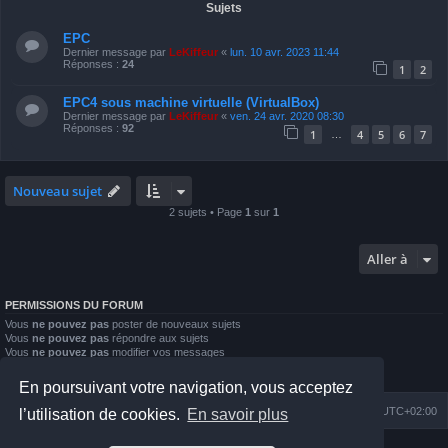
Sujets
EPC
Dernier message par
LeKiffeur
«
lun. 10 avr. 2023 11:44
Réponses :
24
1
2
EPC4 sous machine virtuelle (VirtualBox)
Dernier message par
LeKiffeur
«
ven. 24 avr. 2020 08:30
Réponses :
92
1
4
5
6
7
…
Nouveau sujet
2 sujets • Page
1
sur
1
Aller à
PERMISSIONS DU FORUM
Vous
ne pouvez pas
poster de nouveaux sujets
Vous
ne pouvez pas
répondre aux sujets
Vous
ne pouvez pas
modifier vos messages
Vous
ne pouvez pas
supprimer vos messages
Vous
ne pouvez pas
joindre des fichiers
En poursuivant votre navigation, vous acceptez
Index du forum
Nous contacter
Heures au format
UTC+02:00
l’utilisation de cookies.
En savoir plus
Développé par
phpBB
® Forum Software © phpBB Limited