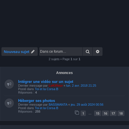
Rechercher
Recherche avan
Nouveau sujet
2 sujets • Page
1
sur
1
Annonces
Intégrer une vidéo sur un sujet
Dernier message par
LeKiffeur
«
lun. 2 avr. 2018 21:25
Posté dans
Toi et ta Corsa B
Réponses :
4
Héberger ses photos
Dernier message par
BASSMANTA
«
jeu. 29 août 2024 00:56
Posté dans
Toi et ta Corsa B
Réponses :
255
1
15
16
17
18
…