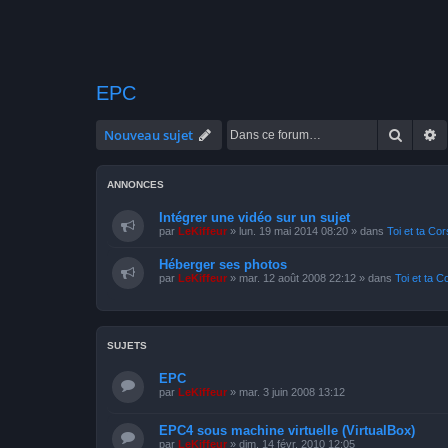
EPC
Recher
R
Nouveau sujet
ANNONCES
Intégrer une vidéo sur un sujet
par
LeKiffeur
»
lun. 19 mai 2014 08:20
» dans
Toi et ta Co
Héberger ses photos
par
LeKiffeur
»
mar. 12 août 2008 22:12
» dans
Toi et ta C
SUJETS
EPC
par
LeKiffeur
»
mar. 3 juin 2008 13:12
EPC4 sous machine virtuelle (VirtualBox)
par
LeKiffeur
»
dim. 14 févr. 2010 12:05