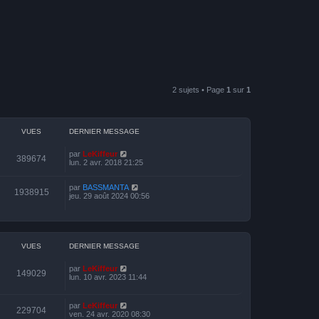
2 sujets • Page
1
sur
1
VUES
DERNIER MESSAGE
par
LeKiffeur
389674
lun. 2 avr. 2018 21:25
par
BASSMANTA
1938915
jeu. 29 août 2024 00:56
VUES
DERNIER MESSAGE
par
LeKiffeur
149029
lun. 10 avr. 2023 11:44
par
LeKiffeur
229704
ven. 24 avr. 2020 08:30