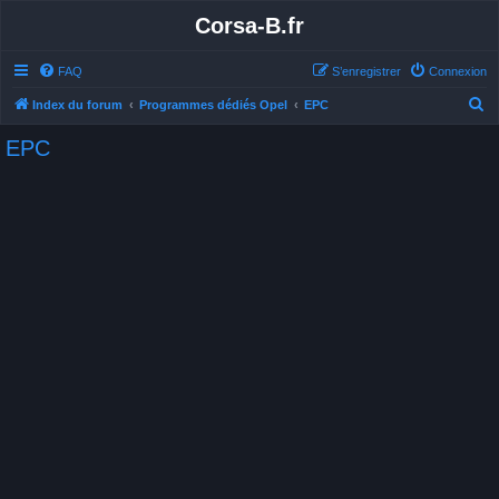
Corsa-B.fr
FAQ
S’enregistrer
Connexion
R
Index du forum
Programmes dédiés Opel
EPC
e
EPC
c
h
e
r
c
h
e
r