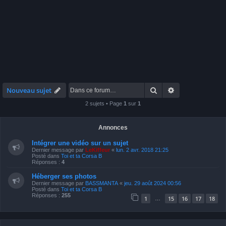
Rechercher
Recherche avan
Nouveau sujet
2 sujets • Page
1
sur
1
Annonces
Intégrer une vidéo sur un sujet
Dernier message par
LeKiffeur
«
lun. 2 avr. 2018 21:25
Posté dans
Toi et ta Corsa B
Réponses :
4
Héberger ses photos
Dernier message par
BASSMANTA
«
jeu. 29 août 2024 00:56
Posté dans
Toi et ta Corsa B
Réponses :
255
1
15
16
17
18
…