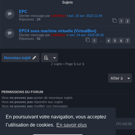
Sujets
EPC
Dernier message par
LeKiffeur
«
lun. 10 avr. 2023 11:44
Réponses :
24
1
2
EPC4 sous machine virtuelle (VirtualBox)
Dernier message par
LeKiffeur
«
ven. 24 avr. 2020 08:30
Réponses :
92
1
4
5
6
7
…
Nouveau sujet
2 sujets • Page
1
sur
1
Aller à
PERMISSIONS DU FORUM
Vous
ne pouvez pas
poster de nouveaux sujets
Vous
ne pouvez pas
répondre aux sujets
Vous
ne pouvez pas
modifier vos messages
Vous
ne pouvez pas
supprimer vos messages
Vous
ne pouvez pas
joindre des fichiers
En poursuivant votre navigation, vous acceptez
Index du forum
Nous contacter
Heures au format
UTC+02:00
l’utilisation de cookies.
En savoir plus
Développé par
phpBB
® Forum Software © phpBB Limited