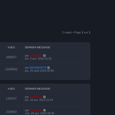
2 sujets • Page
1
sur
1
VUES
DERNIER MESSAGE
par
LeKiffeur
389937
lun. 2 avr. 2018 21:25
par
BASSMANTA
1939942
jeu. 29 août 2024 00:56
VUES
DERNIER MESSAGE
par
LeKiffeur
149247
lun. 10 avr. 2023 11:44
par
LeKiffeur
229900
ven. 24 avr. 2020 08:30