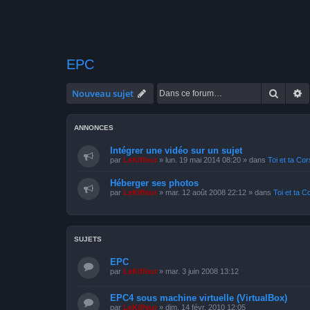
EPC
Recher
R
Nouveau sujet
ANNONCES
Intégrer une vidéo sur un sujet
par
LeKiffeur
»
lun. 19 mai 2014 08:20
» dans
Toi et ta Co
Héberger ses photos
par
LeKiffeur
»
mar. 12 août 2008 22:12
» dans
Toi et ta C
SUJETS
EPC
par
LeKiffeur
»
mar. 3 juin 2008 13:12
EPC4 sous machine virtuelle (VirtualBox)
par
LeKiffeur
»
dim. 14 févr. 2010 12:05