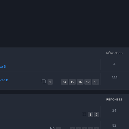
cher
echerche avancée
RÉPONSES
4
rsa B
255
orsa B
1
14
15
16
17
18
…
RÉPONSES
24
1
2
92