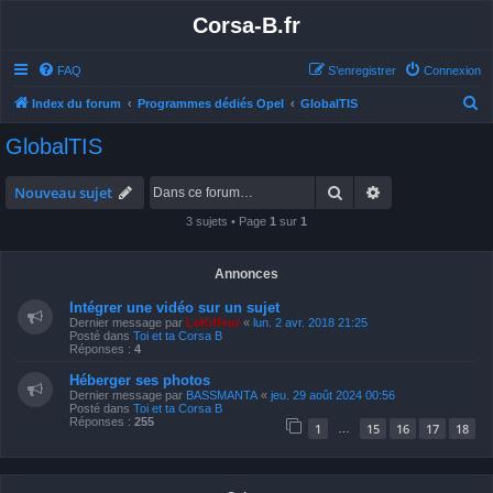
Corsa-B.fr
FAQ
S’enregistrer
Connexion
R
Index du forum
Programmes dédiés Opel
GlobalTIS
e
GlobalTIS
c
h
Rechercher
Recherche avan
Nouveau sujet
e
3 sujets • Page
1
sur
1
r
c
Annonces
h
Intégrer une vidéo sur un sujet
e
Dernier message par
LeKiffeur
«
lun. 2 avr. 2018 21:25
Posté dans
Toi et ta Corsa B
r
Réponses :
4
Héberger ses photos
Dernier message par
BASSMANTA
«
jeu. 29 août 2024 00:56
Posté dans
Toi et ta Corsa B
Réponses :
255
1
15
16
17
18
…