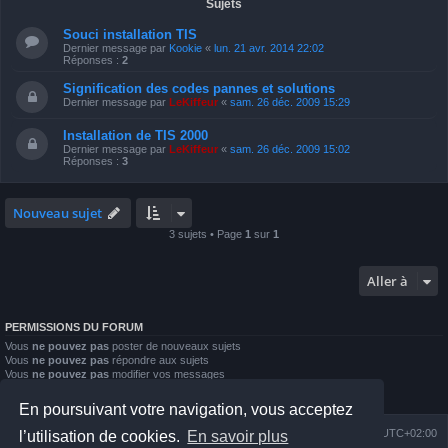
Sujets
Souci installation TIS
Dernier message par
Kookie
«
lun. 21 avr. 2014 22:02
Réponses :
2
Signification des codes pannes et solutions
Dernier message par
LeKiffeur
«
sam. 26 déc. 2009 15:29
Installation de TIS 2000
Dernier message par
LeKiffeur
«
sam. 26 déc. 2009 15:02
Réponses :
3
Nouveau sujet
3 sujets • Page
1
sur
1
Aller à
PERMISSIONS DU FORUM
Vous
ne pouvez pas
poster de nouveaux sujets
Vous
ne pouvez pas
répondre aux sujets
Vous
ne pouvez pas
modifier vos messages
Vous
ne pouvez pas
supprimer vos messages
Vous
ne pouvez pas
joindre des fichiers
En poursuivant votre navigation, vous acceptez
Index du forum
Nous contacter
Heures au format
UTC+02:00
l’utilisation de cookies.
En savoir plus