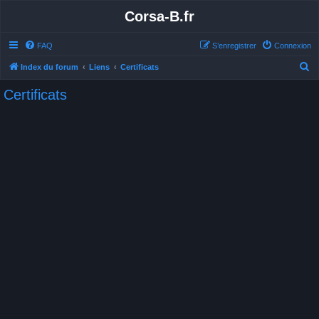
Corsa-B.fr
FAQ
S’enregistrer
Connexion
R
Index du forum
Liens
Certificats
e
Certificats
c
h
e
r
c
h
e
r