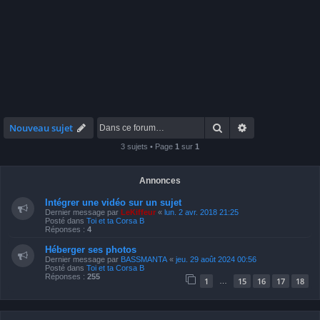
Rechercher
Recherche avan
Nouveau sujet
3 sujets • Page
1
sur
1
Annonces
Intégrer une vidéo sur un sujet
Dernier message par
LeKiffeur
«
lun. 2 avr. 2018 21:25
Posté dans
Toi et ta Corsa B
Réponses :
4
Héberger ses photos
Dernier message par
BASSMANTA
«
jeu. 29 août 2024 00:56
Posté dans
Toi et ta Corsa B
Réponses :
255
1
15
16
17
18
…