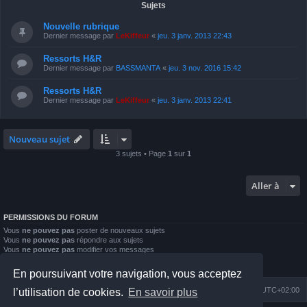
Sujets
Nouvelle rubrique
Dernier message par
LeKiffeur
«
jeu. 3 janv. 2013 22:43
Ressorts H&R
Dernier message par
BASSMANTA
«
jeu. 3 nov. 2016 15:42
Ressorts H&R
Dernier message par
LeKiffeur
«
jeu. 3 janv. 2013 22:41
Nouveau sujet
3 sujets • Page
1
sur
1
Aller à
PERMISSIONS DU FORUM
Vous
ne pouvez pas
poster de nouveaux sujets
Vous
ne pouvez pas
répondre aux sujets
Vous
ne pouvez pas
modifier vos messages
Vous
ne pouvez pas
supprimer vos messages
Vous
ne pouvez pas
joindre des fichiers
En poursuivant votre navigation, vous acceptez
Index du forum
Nous contacter
Heures au format
UTC+02:00
l’utilisation de cookies.
En savoir plus