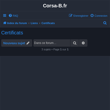
Corsa-B.fr
FAQ
S’enregistrer
Connexion
R
Index du forum
Liens
Certificats
e
Certificats
c
h
Rechercher
Recherche avan
Nouveau sujet
e
3 sujets • Page
1
sur
1
r
c
h
e
r