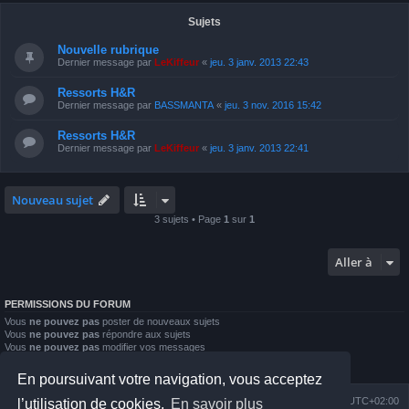
Sujets
Nouvelle rubrique
Dernier message par
LeKiffeur
«
jeu. 3 janv. 2013 22:43
Ressorts H&R
Dernier message par
BASSMANTA
«
jeu. 3 nov. 2016 15:42
Ressorts H&R
Dernier message par
LeKiffeur
«
jeu. 3 janv. 2013 22:41
Nouveau sujet
3 sujets • Page
1
sur
1
Aller à
PERMISSIONS DU FORUM
Vous
ne pouvez pas
poster de nouveaux sujets
Vous
ne pouvez pas
répondre aux sujets
Vous
ne pouvez pas
modifier vos messages
Vous
ne pouvez pas
supprimer vos messages
Vous
ne pouvez pas
joindre des fichiers
En poursuivant votre navigation, vous acceptez
Index du forum
Nous contacter
Heures au format
UTC+02:00
l’utilisation de cookies.
En savoir plus