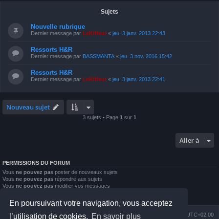
Sujets
Nouvelle rubrique
Dernier message par
LeKiffeur
«
jeu. 3 janv. 2013 22:43
Ressorts H&R
Dernier message par
BASSMANTA
«
jeu. 3 nov. 2016 15:42
Ressorts H&R
Dernier message par
LeKiffeur
«
jeu. 3 janv. 2013 22:41
Nouveau sujet
3 sujets • Page
1
sur
1
Aller à
PERMISSIONS DU FORUM
Vous
ne pouvez pas
poster de nouveaux sujets
Vous
ne pouvez pas
répondre aux sujets
Vous
ne pouvez pas
modifier vos messages
Vous
ne pouvez pas
supprimer vos messages
Vous
ne pouvez pas
joindre des fichiers
En poursuivant votre navigation, vous acceptez
Index du forum
Nous contacter
Heures au format
UTC+02:00
l’utilisation de cookies.
En savoir plus