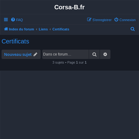
Corsa-B.fr
FAQ
S’enregistrer
Connexion
R
Index du forum
Liens
Certificats
e
Certificats
c
h
Rechercher
Recherche avan
Nouveau sujet
e
3 sujets • Page
1
sur
1
r
c
h
e
r