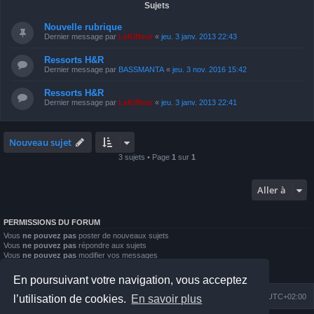
Sujets
Nouvelle rubrique
Dernier message par
LeKiffeur
«
jeu. 3 janv. 2013 22:43
Ressorts H&R
Dernier message par
BASSMANTA
«
jeu. 3 nov. 2016 15:42
Ressorts H&R
Dernier message par
LeKiffeur
«
jeu. 3 janv. 2013 22:41
Nouveau sujet
3 sujets • Page
1
sur
1
Aller à
PERMISSIONS DU FORUM
Vous
ne pouvez pas
poster de nouveaux sujets
Vous
ne pouvez pas
répondre aux sujets
Vous
ne pouvez pas
modifier vos messages
Vous
ne pouvez pas
supprimer vos messages
Vous
ne pouvez pas
joindre des fichiers
En poursuivant votre navigation, vous acceptez
Index du forum
Nous contacter
Heures au format
UTC+02:00
l’utilisation de cookies.
En savoir plus