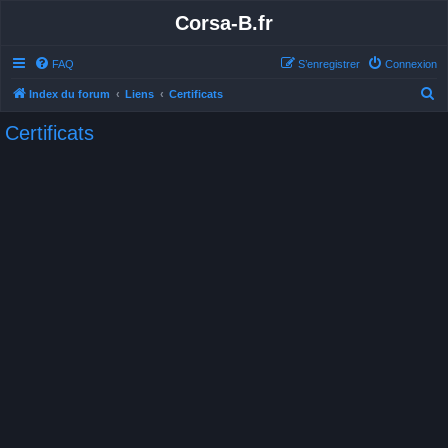
Corsa-B.fr
FAQ
S’enregistrer
Connexion
R
Index du forum
Liens
Certificats
e
Certificats
c
h
e
r
c
h
e
r