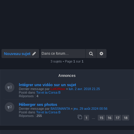
Rechercher
Recherche avan
Nouveau sujet
3 sujets • Page
1
sur
1
Annonces
Intégrer une vidéo sur un sujet
Dernier message par
LeKiffeur
«
lun. 2 avr. 2018 21:25
Posté dans
Toi et ta Corsa B
Réponses :
4
Héberger ses photos
Dernier message par
BASSMANTA
«
jeu. 29 août 2024 00:56
Posté dans
Toi et ta Corsa B
Réponses :
255
1
15
16
17
18
…