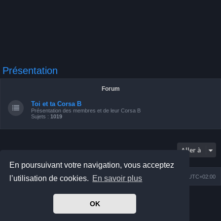
Présentation
Forum
Toi et ta Corsa B
Présentation des membres et de leur Corsa B
Sujets :
1019
Aller à
En poursuivant votre navigation, vous acceptez
Index du forum
Nous contacter
Heures au format
UTC+02:00
l’utilisation de cookies.
En savoir plus
Développé par
phpBB
® Forum Software © phpBB Limited
OK
Prosilver Dark Edition by
Premium phpBB Styles
Traduit par
phpBB-fr.com