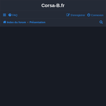
Corsa-B.fr
FAQ
S’enregistrer
Connexion
R
Index du forum
Présentation
e
c
h
e
r
c
h
e
r