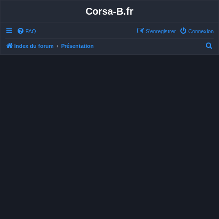
Corsa-B.fr
FAQ
S’enregistrer
Connexion
R
Index du forum
Présentation
e
c
h
e
r
c
h
e
r