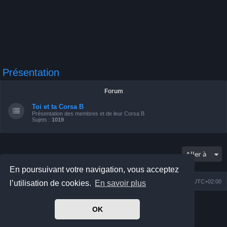
Présentation
Forum
Toi et ta Corsa B
Présentation des membres et de leur Corsa B
Sujets :
1019
Aller à
En poursuivant votre navigation, vous acceptez
Index du forum
Nous contacter
Heures au format
UTC+02:00
l’utilisation de cookies.
En savoir plus
Développé par
phpBB
® Forum Software © phpBB Limited
OK
Prosilver Dark Edition by
Premium phpBB Styles
Traduit par
phpBB-fr.com