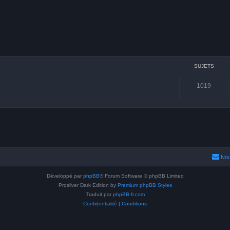
SUJETS
1019
Nou
Développé par
phpBB
® Forum Software © phpBB Limited
Prosilver Dark Edition by
Premium phpBB Styles
Traduit par
phpBB-fr.com
Confidentialité
|
Conditions