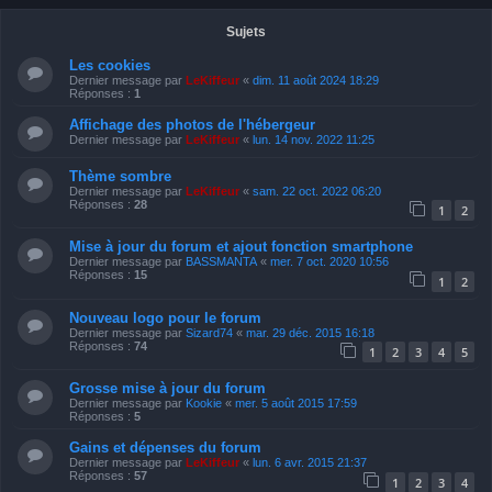
Sujets
Les cookies
Dernier message par
LeKiffeur
«
dim. 11 août 2024 18:29
Réponses :
1
Affichage des photos de l'hébergeur
Dernier message par
LeKiffeur
«
lun. 14 nov. 2022 11:25
Thème sombre
Dernier message par
LeKiffeur
«
sam. 22 oct. 2022 06:20
Réponses :
28
1
2
Mise à jour du forum et ajout fonction smartphone
Dernier message par
BASSMANTA
«
mer. 7 oct. 2020 10:56
Réponses :
15
1
2
Nouveau logo pour le forum
Dernier message par
Sizard74
«
mar. 29 déc. 2015 16:18
Réponses :
74
1
2
3
4
5
Grosse mise à jour du forum
Dernier message par
Kookie
«
mer. 5 août 2015 17:59
Réponses :
5
Gains et dépenses du forum
Dernier message par
LeKiffeur
«
lun. 6 avr. 2015 21:37
Réponses :
57
1
2
3
4