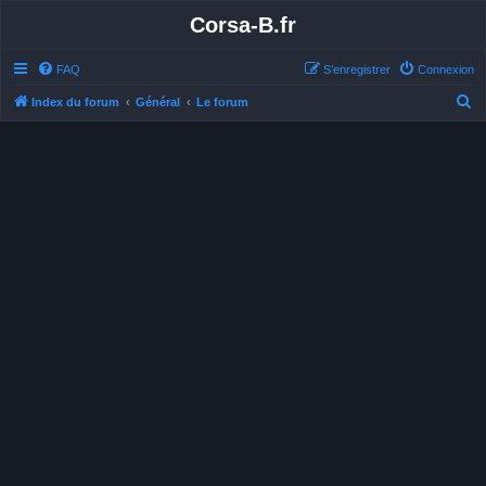
Corsa-B.fr
FAQ
S’enregistrer
Connexion
R
Index du forum
Général
Le forum
e
c
h
e
r
c
h
e
r