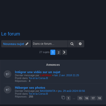
Le forum
Rechercher
Recherche avan
Nouveau sujet
1
2
Suivante
27 sujets
Annonces
Intégrer une vidéo sur un sujet
Dernier message par
LeKiffeur
«
lun. 2 avr. 2018 21:25
Posté dans
Toi et ta Corsa B
Réponses :
4
Héberger ses photos
Dernier message par
BASSMANTA
«
jeu. 29 août 2024 00:56
Posté dans
Toi et ta Corsa B
Réponses :
255
1
15
16
17
18
…