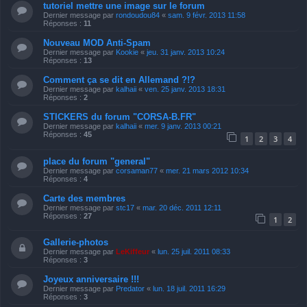
tutoriel mettre une image sur le forum
Dernier message par
rondoudou84
«
sam. 9 févr. 2013 11:58
Réponses :
11
Nouveau MOD Anti-Spam
Dernier message par
Kookie
«
jeu. 31 janv. 2013 10:24
Réponses :
13
Comment ça se dit en Allemand ?!?
Dernier message par
kalhaii
«
ven. 25 janv. 2013 18:31
Réponses :
2
STICKERS du forum "CORSA-B.FR"
Dernier message par
kalhaii
«
mer. 9 janv. 2013 00:21
Réponses :
45
1
2
3
4
place du forum "general"
Dernier message par
corsaman77
«
mer. 21 mars 2012 10:34
Réponses :
4
Carte des membres
Dernier message par
stc17
«
mar. 20 déc. 2011 12:11
Réponses :
27
1
2
Gallerie-photos
Dernier message par
LeKiffeur
«
lun. 25 juil. 2011 08:33
Réponses :
3
Joyeux anniversaire !!!
Dernier message par
Predator
«
lun. 18 juil. 2011 16:29
Réponses :
3