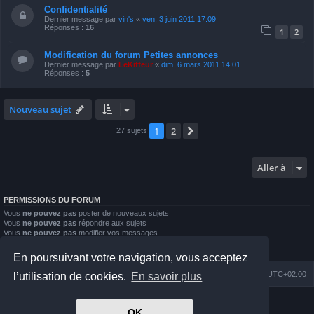
Confidentialité
Dernier message par
vin's
«
ven. 3 juin 2011 17:09
Réponses :
16
1
2
Modification du forum Petites annonces
Dernier message par
LeKiffeur
«
dim. 6 mars 2011 14:01
Réponses :
5
Nouveau sujet
1
2
Suivante
27 sujets
Aller à
PERMISSIONS DU FORUM
Vous
ne pouvez pas
poster de nouveaux sujets
Vous
ne pouvez pas
répondre aux sujets
Vous
ne pouvez pas
modifier vos messages
Vous
ne pouvez pas
supprimer vos messages
Vous
ne pouvez pas
joindre des fichiers
En poursuivant votre navigation, vous acceptez
Index du forum
Nous contacter
Heures au format
UTC+02:00
l’utilisation de cookies.
En savoir plus
Développé par
phpBB
® Forum Software © phpBB Limited
OK
Prosilver Dark Edition by
Premium phpBB Styles