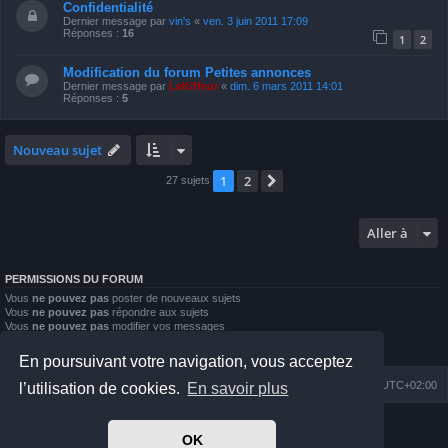
Confidentialité
Dernier message par
vin's
«
ven. 3 juin 2011 17:09
Réponses :
16
1
2
Modification du forum Petites annonces
Dernier message par
LeKiffeur
«
dim. 6 mars 2011 14:01
Réponses :
5
Nouveau sujet
1
2
Suivante
27 sujets
Aller à
PERMISSIONS DU FORUM
Vous
ne pouvez pas
poster de nouveaux sujets
Vous
ne pouvez pas
répondre aux sujets
Vous
ne pouvez pas
modifier vos messages
Vous
ne pouvez pas
supprimer vos messages
Vous
ne pouvez pas
joindre des fichiers
En poursuivant votre navigation, vous acceptez
Index du forum
Nous contacter
Heures au format
UTC+02:00
l’utilisation de cookies.
En savoir plus
Développé par
phpBB
® Forum Software © phpBB Limited
OK
Prosilver Dark Edition by
Premium phpBB Styles