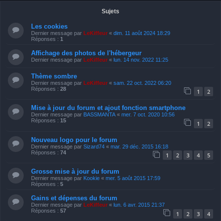
Sujets
Les cookies
Dernier message par
LeKiffeur
«
dim. 11 août 2024 18:29
Réponses :
1
Affichage des photos de l'hébergeur
Dernier message par
LeKiffeur
«
lun. 14 nov. 2022 11:25
Thème sombre
Dernier message par
LeKiffeur
«
sam. 22 oct. 2022 06:20
Réponses :
28
1
2
Mise à jour du forum et ajout fonction smartphone
Dernier message par
BASSMANTA
«
mer. 7 oct. 2020 10:56
Réponses :
15
1
2
Nouveau logo pour le forum
Dernier message par
Sizard74
«
mar. 29 déc. 2015 16:18
Réponses :
74
1
2
3
4
5
Grosse mise à jour du forum
Dernier message par
Kookie
«
mer. 5 août 2015 17:59
Réponses :
5
Gains et dépenses du forum
Dernier message par
LeKiffeur
«
lun. 6 avr. 2015 21:37
Réponses :
57
1
2
3
4