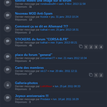
tutoriel mettre une image sur le forum
Dernier message par
rondoudou84
«
sam. 9 févr. 2013 11:58
Réponses :
11
Nouveau MOD Anti-Spam
Dernier message par
Kookie
«
jeu. 31 janv. 2013 10:24
Réponses :
13
Comment ça se dit en Allemand ?!?
Dernier message par
kalhaii
«
ven. 25 janv. 2013 18:31
Réponses :
2
STICKERS du forum "CORSA-B.FR"
Dernier message par
kalhaii
«
mer. 9 janv. 2013 00:21
Réponses :
45
1
2
3
4
place du forum "general"
Dernier message par
corsaman77
«
mer. 21 mars 2012 10:34
Réponses :
4
Carte des membres
Dernier message par
stc17
«
mar. 20 déc. 2011 12:11
Réponses :
27
1
2
Gallerie-photos
Dernier message par
LeKiffeur
«
lun. 25 juil. 2011 08:33
Réponses :
3
Joyeux anniversaire !!!
Dernier message par
Predator
«
lun. 18 juil. 2011 16:29
Réponses :
3