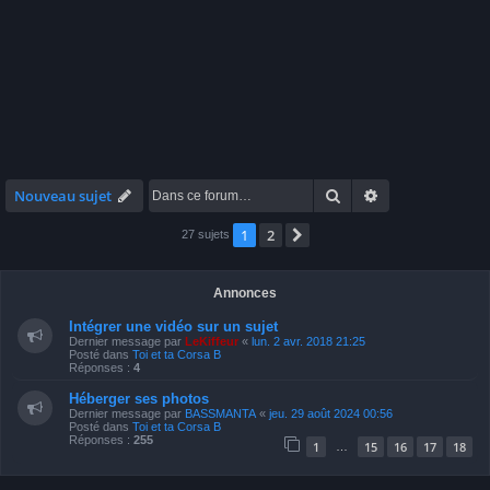
Rechercher
Recherche avan
Nouveau sujet
1
2
Suivante
27 sujets
Annonces
Intégrer une vidéo sur un sujet
Dernier message par
LeKiffeur
«
lun. 2 avr. 2018 21:25
Posté dans
Toi et ta Corsa B
Réponses :
4
Héberger ses photos
Dernier message par
BASSMANTA
«
jeu. 29 août 2024 00:56
Posté dans
Toi et ta Corsa B
Réponses :
255
1
15
16
17
18
…