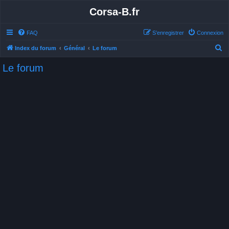
Corsa-B.fr
FAQ
S’enregistrer
Connexion
R
Index du forum
Général
Le forum
e
Le forum
c
h
e
r
c
h
e
r