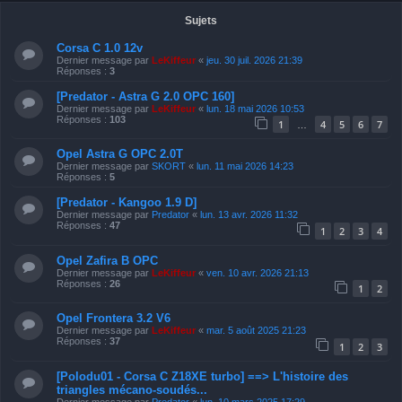
Sujets
Corsa C 1.0 12v
Dernier message par
LeKiffeur
«
jeu. 30 juil. 2026 21:39
Réponses :
3
[Predator - Astra G 2.0 OPC 160]
Dernier message par
LeKiffeur
«
lun. 18 mai 2026 10:53
Réponses :
103
1
4
5
6
7
…
Opel Astra G OPC 2.0T
Dernier message par
SKORT
«
lun. 11 mai 2026 14:23
Réponses :
5
[Predator - Kangoo 1.9 D]
Dernier message par
Predator
«
lun. 13 avr. 2026 11:32
Réponses :
47
1
2
3
4
Opel Zafira B OPC
Dernier message par
LeKiffeur
«
ven. 10 avr. 2026 21:13
Réponses :
26
1
2
Opel Frontera 3.2 V6
Dernier message par
LeKiffeur
«
mar. 5 août 2025 21:23
Réponses :
37
1
2
3
[Polodu01 - Corsa C Z18XE turbo] ==> L'histoire des
triangles mécano-soudés...
Dernier message par
Predator
«
lun. 10 mars 2025 17:29