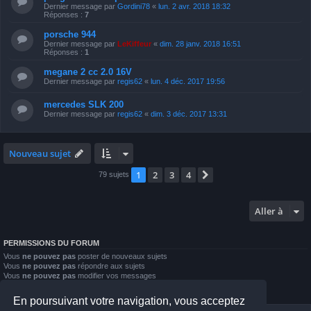
Dernier message par
Gordini78
«
lun. 2 avr. 2018 18:32
Réponses :
7
porsche 944
Dernier message par
LeKiffeur
«
dim. 28 janv. 2018 16:51
Réponses :
1
megane 2 cc 2.0 16V
Dernier message par
regis62
«
lun. 4 déc. 2017 19:56
mercedes SLK 200
Dernier message par
regis62
«
dim. 3 déc. 2017 13:31
Nouveau sujet
1
2
3
4
Suivante
79 sujets
Aller à
PERMISSIONS DU FORUM
Vous
ne pouvez pas
poster de nouveaux sujets
Vous
ne pouvez pas
répondre aux sujets
Vous
ne pouvez pas
modifier vos messages
Vous
ne pouvez pas
supprimer vos messages
Vous
ne pouvez pas
joindre des fichiers
En poursuivant votre navigation, vous acceptez