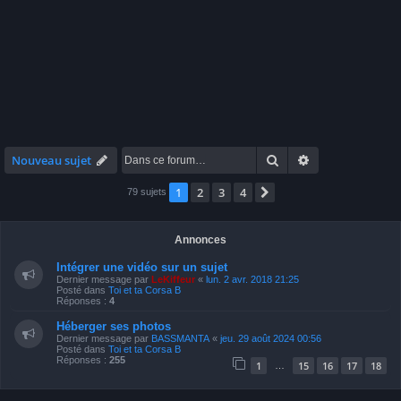
Rechercher
Recherche avan
Nouveau sujet
1
2
3
4
Suivante
79 sujets
Annonces
Intégrer une vidéo sur un sujet
Dernier message par
LeKiffeur
«
lun. 2 avr. 2018 21:25
Posté dans
Toi et ta Corsa B
Réponses :
4
Héberger ses photos
Dernier message par
BASSMANTA
«
jeu. 29 août 2024 00:56
Posté dans
Toi et ta Corsa B
Réponses :
255
1
15
16
17
18
…