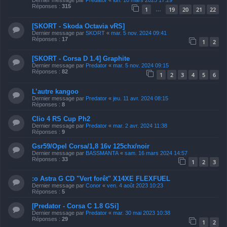
Réponses :
315
1
19
20
21
22
…
[SKORT - Skoda Octavia vRS]
Dernier message par
SKORT
«
mar. 5 nov. 2024 09:41
Réponses :
17
1
2
[SKORT - Corsa D 1.4] Graphite
Dernier message par
Predator
«
mar. 5 nov. 2024 09:15
Réponses :
82
1
2
3
4
5
6
L’autre kangoo
Dernier message par
Predator
«
jeu. 11 avr. 2024 08:15
Réponses :
8
Clio 4 RS Cup Ph2
Dernier message par
Predator
«
mar. 2 avr. 2024 11:38
Réponses :
9
Gsr59/Opel Corsa/1,8 16v 125chx/noir
Dernier message par
BASSMANTA
«
sam. 16 mars 2024 14:57
Réponses :
33
1
2
3
:o Astra G CD "Vert forêt" X14XE FLEXFUEL
Dernier message par
Conor
«
ven. 4 août 2023 10:23
Réponses :
5
[Predator - Corsa C 1.8 GSi]
Dernier message par
Predator
«
mar. 30 mai 2023 10:38
Réponses :
29
1
2