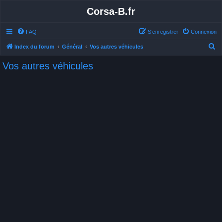
Corsa-B.fr
FAQ
S’enregistrer
Connexion
R
Index du forum
Général
Vos autres véhicules
e
Vos autres véhicules
c
h
e
r
c
h
e
r