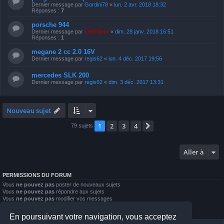
Dernier message par
Gordini78
«
lun. 2 avr. 2018 18:32
Réponses :
7
porsche 944
Dernier message par
LeKiffeur
«
dim. 28 janv. 2018 16:51
Réponses :
1
megane 2 cc 2.0 16V
Dernier message par
regis62
«
lun. 4 déc. 2017 19:56
mercedes SLK 200
Dernier message par
regis62
«
dim. 3 déc. 2017 13:31
Nouveau sujet
1
2
3
4
Suivante
79 sujets
Aller à
PERMISSIONS DU FORUM
Vous
ne pouvez pas
poster de nouveaux sujets
Vous
ne pouvez pas
répondre aux sujets
Vous
ne pouvez pas
modifier vos messages
Vous
ne pouvez pas
supprimer vos messages
Vous
ne pouvez pas
joindre des fichiers
En poursuivant votre navigation, vous acceptez