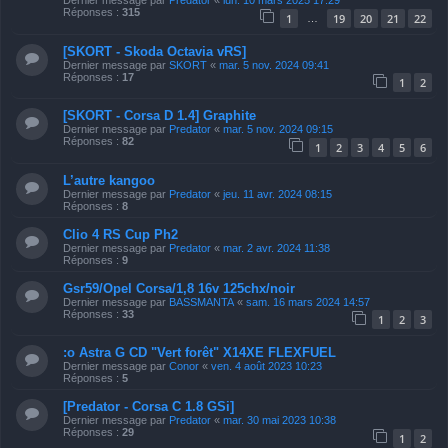
Réponses :
315
1
19
20
21
22
…
[SKORT - Skoda Octavia vRS]
Dernier message par
SKORT
«
mar. 5 nov. 2024 09:41
Réponses :
17
1
2
[SKORT - Corsa D 1.4] Graphite
Dernier message par
Predator
«
mar. 5 nov. 2024 09:15
Réponses :
82
1
2
3
4
5
6
L’autre kangoo
Dernier message par
Predator
«
jeu. 11 avr. 2024 08:15
Réponses :
8
Clio 4 RS Cup Ph2
Dernier message par
Predator
«
mar. 2 avr. 2024 11:38
Réponses :
9
Gsr59/Opel Corsa/1,8 16v 125chx/noir
Dernier message par
BASSMANTA
«
sam. 16 mars 2024 14:57
Réponses :
33
1
2
3
:o Astra G CD "Vert forêt" X14XE FLEXFUEL
Dernier message par
Conor
«
ven. 4 août 2023 10:23
Réponses :
5
[Predator - Corsa C 1.8 GSi]
Dernier message par
Predator
«
mar. 30 mai 2023 10:38
Réponses :
29
1
2