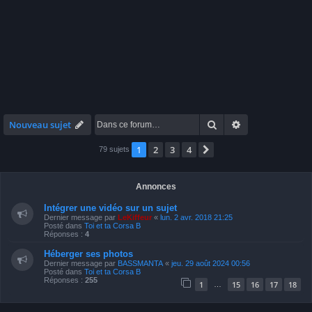
Rechercher
Recherche avan
Nouveau sujet
1
2
3
4
Suivante
79 sujets
Annonces
Intégrer une vidéo sur un sujet
Dernier message par
LeKiffeur
«
lun. 2 avr. 2018 21:25
Posté dans
Toi et ta Corsa B
Réponses :
4
Héberger ses photos
Dernier message par
BASSMANTA
«
jeu. 29 août 2024 00:56
Posté dans
Toi et ta Corsa B
Réponses :
255
1
15
16
17
18
…