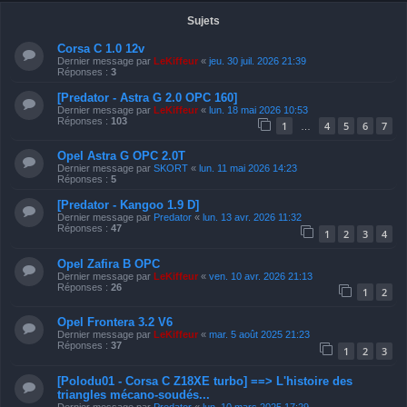
Sujets
Corsa C 1.0 12v
Dernier message par
LeKiffeur
«
jeu. 30 juil. 2026 21:39
Réponses :
3
[Predator - Astra G 2.0 OPC 160]
Dernier message par
LeKiffeur
«
lun. 18 mai 2026 10:53
Réponses :
103
1
4
5
6
7
…
Opel Astra G OPC 2.0T
Dernier message par
SKORT
«
lun. 11 mai 2026 14:23
Réponses :
5
[Predator - Kangoo 1.9 D]
Dernier message par
Predator
«
lun. 13 avr. 2026 11:32
Réponses :
47
1
2
3
4
Opel Zafira B OPC
Dernier message par
LeKiffeur
«
ven. 10 avr. 2026 21:13
Réponses :
26
1
2
Opel Frontera 3.2 V6
Dernier message par
LeKiffeur
«
mar. 5 août 2025 21:23
Réponses :
37
1
2
3
[Polodu01 - Corsa C Z18XE turbo] ==> L'histoire des
triangles mécano-soudés...
Dernier message par
Predator
«
lun. 10 mars 2025 17:29