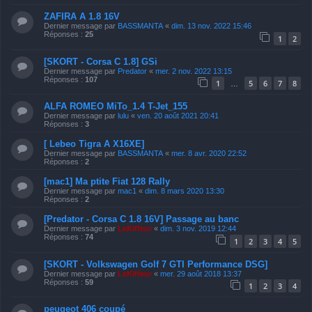
ZAFIRA A 1.8 16V
Dernier message par
BASSMANTA
«
dim. 13 nov. 2022 15:46
Réponses :
25
1
2
[SKORT - Corsa C 1.8] GSi
Dernier message par
Predator
«
mer. 2 nov. 2022 13:15
Réponses :
107
1
5
6
7
8
…
ALFA ROMEO MiTo_1.4 T-Jet_155
Dernier message par
lulu
«
ven. 20 août 2021 20:41
Réponses :
3
[ Lebeo Tigra A X16XE]
Dernier message par
BASSMANTA
«
mer. 8 avr. 2020 22:52
Réponses :
2
[mac1] Ma ptite Fiat 128 Rally
Dernier message par
mac1
«
dim. 8 mars 2020 13:30
Réponses :
2
[Predator - Corsa C 1.8 16V] Passage au banc
Dernier message par
LeKiffeur
«
dim. 3 nov. 2019 12:44
Réponses :
74
1
2
3
4
5
[SKORT - Volkswagen Golf 7 GTI Performance DSG]
Dernier message par
LeKiffeur
«
mer. 29 août 2018 13:37
Réponses :
59
1
2
3
4
peugeot 406 coupé