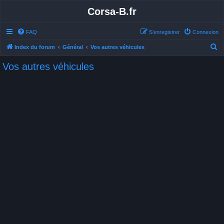
Corsa-B.fr
FAQ
S’enregistrer
Connexion
R
Index du forum
Général
Vos autres véhicules
e
Vos autres véhicules
c
h
e
r
c
h
e
r