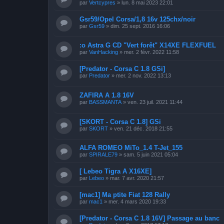
par
Vertcypres
»
lun. 8 mai 2023 22:01
Gsr59/Opel Corsa/1,8 16v 125chx/noir
par
Gsr59
»
dim. 25 sept. 2016 16:06
:o Astra G CD "Vert forêt" X14XE FLEXFUEL
par
VanHacking
»
mer. 2 févr. 2022 11:58
[Predator - Corsa C 1.8 GSi]
par
Predator
»
mer. 2 nov. 2022 13:13
ZAFIRA A 1.8 16V
par
BASSMANTA
»
ven. 23 juil. 2021 11:44
[SKORT - Corsa C 1.8] GSi
par
SKORT
»
ven. 21 déc. 2018 21:55
ALFA ROMEO MiTo_1.4 T-Jet_155
par
SPIRALE79
»
sam. 5 juin 2021 05:04
[ Lebeo Tigra A X16XE]
par
Lebeo
»
mar. 7 avr. 2020 21:57
[mac1] Ma ptite Fiat 128 Rally
par
mac1
»
mer. 4 mars 2020 19:33
[Predator - Corsa C 1.8 16V] Passage au banc