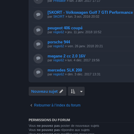
par
Predator
»
lun. 3 avr. 2017 17:17
[SKORT - Volkswagen Golf 7 GTI Performance
par
SKORT
»
lun. 3 oct. 2016 20:02
peugeot 406 coupé
par
regis62
»
jeu. 11 janv. 2018 10:52
porsche 944
par
regis62
»
ven. 26 janv. 2018 20:21
megane 2 cc 2.0 16V
par
regis62
»
lun. 4 déc. 2017 19:56
mercedes SLK 200
par
regis62
»
dim. 3 déc. 2017 13:31
Nouveau sujet
Retourner à l’index du forum
PERMISSIONS DU FORUM
Vous
ne pouvez pas
poster de nouveaux sujets
Vous
ne pouvez pas
répondre aux sujets