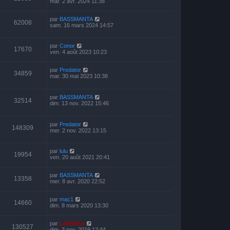
mar. 2 avr. 2024 11:38
par
BASSMANTA
62008
sam. 16 mars 2024 14:57
par
Conor
17670
ven. 4 août 2023 10:23
par
Predator
34859
mar. 30 mai 2023 10:38
par
BASSMANTA
32514
dim. 13 nov. 2022 15:46
par
Predator
148309
mer. 2 nov. 2022 13:15
par
lulu
19954
ven. 20 août 2021 20:41
par
BASSMANTA
13358
mer. 8 avr. 2020 22:52
par
mac1
14660
dim. 8 mars 2020 13:30
par
LeKiffeur
130527
dim. 3 nov. 2019 12:44