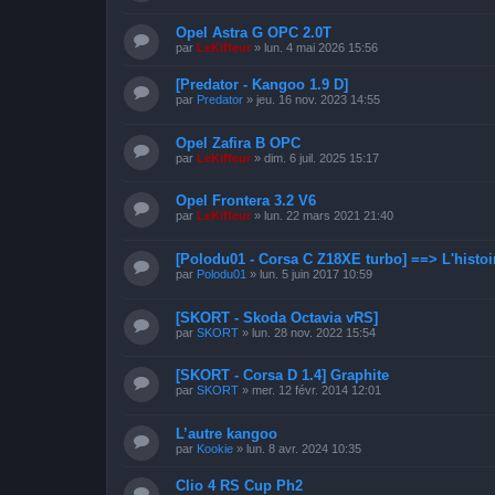
Opel Astra G OPC 2.0T
par
LeKiffeur
»
lun. 4 mai 2026 15:56
[Predator - Kangoo 1.9 D]
par
Predator
»
jeu. 16 nov. 2023 14:55
Opel Zafira B OPC
par
LeKiffeur
»
dim. 6 juil. 2025 15:17
Opel Frontera 3.2 V6
par
LeKiffeur
»
lun. 22 mars 2021 21:40
[Polodu01 - Corsa C Z18XE turbo] ==> L'histoi
par
Polodu01
»
lun. 5 juin 2017 10:59
[SKORT - Skoda Octavia vRS]
par
SKORT
»
lun. 28 nov. 2022 15:54
[SKORT - Corsa D 1.4] Graphite
par
SKORT
»
mer. 12 févr. 2014 12:01
L’autre kangoo
par
Kookie
»
lun. 8 avr. 2024 10:35
Clio 4 RS Cup Ph2