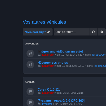
Vos autres véhicules
Recher
R
Nouveau sujet
ANNONCES
Intégrer une vidéo sur un sujet
par
LeKiffeur
»
lun. 19 mai 2014 08:20
» dans
Toi et ta Co
Héberger ses photos
par
LeKiffeur
»
mar. 12 août 2008 22:12
» dans
Toi et ta C
SUJETS
Corsa C 1.0 12v
par
LeKiffeur
»
sam. 25 juil. 2026 21:18
[Predator - Astra G 2.0 OPC 160]
par
Predator
»
lun. 22 janv. 2024 16:56