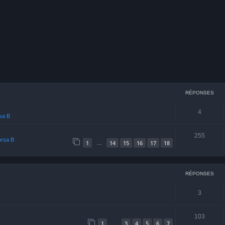
cher
echerche avancée
RÉPONSES
4
rsa B
255
orsa B
1
14
15
16
17
18
…
RÉPONSES
3
103
1
3
4
5
6
7
…