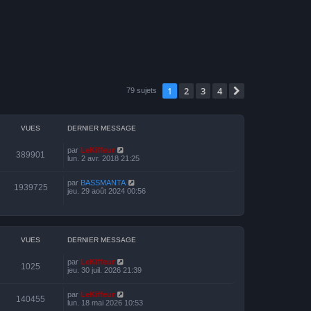
1
2
3
4
Suivante
79 sujets
VUES
DERNIER MESSAGE
par
LeKiffeur
389901
lun. 2 avr. 2018 21:25
par
BASSMANTA
1939725
jeu. 29 août 2024 00:56
VUES
DERNIER MESSAGE
par
LeKiffeur
1025
jeu. 30 juil. 2026 21:39
par
LeKiffeur
140455
lun. 18 mai 2026 10:53