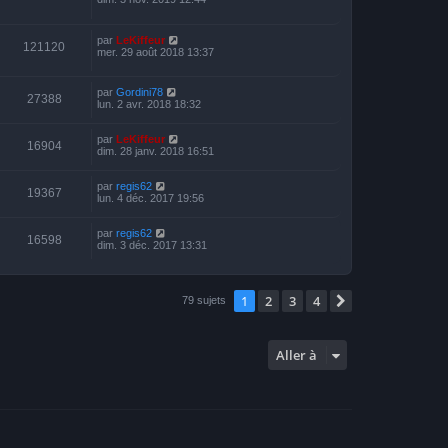
par
LeKiffeur
121120
mer. 29 août 2018 13:37
par
Gordini78
27388
lun. 2 avr. 2018 18:32
par
LeKiffeur
16904
dim. 28 janv. 2018 16:51
par
regis62
19367
lun. 4 déc. 2017 19:56
par
regis62
16598
dim. 3 déc. 2017 13:31
1
2
3
4
Suivante
79 sujets
Aller à