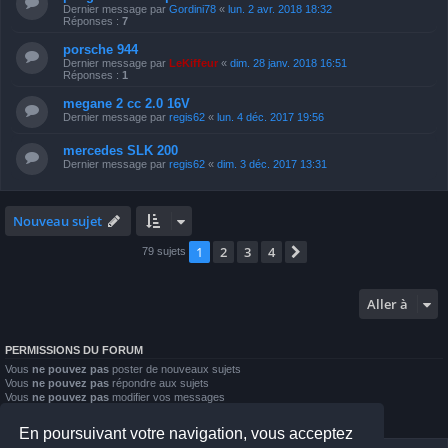
Dernier message par
Gordini78
«
lun. 2 avr. 2018 18:32
Réponses :
7
porsche 944
Dernier message par
LeKiffeur
«
dim. 28 janv. 2018 16:51
Réponses :
1
megane 2 cc 2.0 16V
Dernier message par
regis62
«
lun. 4 déc. 2017 19:56
mercedes SLK 200
Dernier message par
regis62
«
dim. 3 déc. 2017 13:31
Nouveau sujet
1
2
3
4
Suivante
79 sujets
Aller à
PERMISSIONS DU FORUM
Vous
ne pouvez pas
poster de nouveaux sujets
Vous
ne pouvez pas
répondre aux sujets
Vous
ne pouvez pas
modifier vos messages
Vous
ne pouvez pas
supprimer vos messages
Vous
ne pouvez pas
joindre des fichiers
En poursuivant votre navigation, vous acceptez