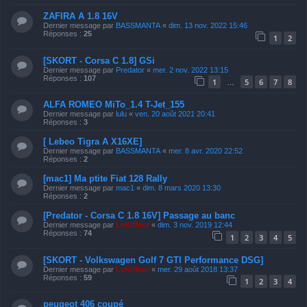
ZAFIRA A 1.8 16V
Dernier message par
BASSMANTA
«
dim. 13 nov. 2022 15:46
Réponses :
25
1
2
[SKORT - Corsa C 1.8] GSi
Dernier message par
Predator
«
mer. 2 nov. 2022 13:15
Réponses :
107
1
5
6
7
8
…
ALFA ROMEO MiTo_1.4 T-Jet_155
Dernier message par
lulu
«
ven. 20 août 2021 20:41
Réponses :
3
[ Lebeo Tigra A X16XE]
Dernier message par
BASSMANTA
«
mer. 8 avr. 2020 22:52
Réponses :
2
[mac1] Ma ptite Fiat 128 Rally
Dernier message par
mac1
«
dim. 8 mars 2020 13:30
Réponses :
2
[Predator - Corsa C 1.8 16V] Passage au banc
Dernier message par
LeKiffeur
«
dim. 3 nov. 2019 12:44
Réponses :
74
1
2
3
4
5
[SKORT - Volkswagen Golf 7 GTI Performance DSG]
Dernier message par
LeKiffeur
«
mer. 29 août 2018 13:37
Réponses :
59
1
2
3
4
peugeot 406 coupé