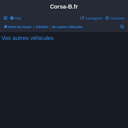
Corsa-B.fr
FAQ
S’enregistrer
Connexion
R
Index du forum
Général
Vos autres véhicules
e
Vos autres véhicules
c
h
e
r
c
h
e
r