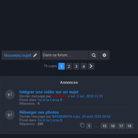
Rechercher
Recherche avan
Nouveau sujet
1
2
3
4
Suivante
79 sujets
Annonces
Intégrer une vidéo sur un sujet
Dernier message par
LeKiffeur
«
lun. 2 avr. 2018 21:25
Posté dans
Toi et ta Corsa B
Réponses :
4
Héberger ses photos
Dernier message par
BASSMANTA
«
jeu. 29 août 2024 00:56
Posté dans
Toi et ta Corsa B
Réponses :
255
1
15
16
17
18
…