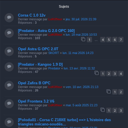
Sujets
Corsa C 1.0 12v
Dernier message par
LeKiffeur
«
jeu. 30 juil. 2026 21:39
Réponses :
3
[Predator - Astra G 2.0 OPC 160]
Dernier message par
LeKiffeur
«
lun. 18 mai 2026 10:53
Réponses :
103
1
4
5
6
7
…
Opel Astra G OPC 2.0T
Dernier message par
SKORT
«
lun. 11 mai 2026 14:23
Réponses :
5
[Predator - Kangoo 1.9 D]
Dernier message par
Predator
«
lun. 13 avr. 2026 11:32
Réponses :
47
1
2
3
4
Opel Zafira B OPC
Dernier message par
LeKiffeur
«
ven. 10 avr. 2026 21:13
Réponses :
26
1
2
Opel Frontera 3.2 V6
Dernier message par
LeKiffeur
«
mar. 5 août 2025 21:23
Réponses :
37
1
2
3
[Polodu01 - Corsa C Z18XE turbo] ==> L'histoire des
triangles mécano-soudés...
Dernier message par
Predator
«
lun. 10 mars 2025 17:29