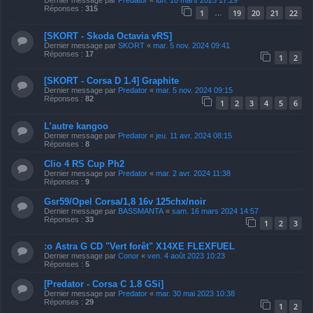
Réponses :
315
1
19
20
21
22
…
[SKORT - Skoda Octavia vRS]
Dernier message par
SKORT
«
mar. 5 nov. 2024 09:41
Réponses :
17
1
2
[SKORT - Corsa D 1.4] Graphite
Dernier message par
Predator
«
mar. 5 nov. 2024 09:15
Réponses :
82
1
2
3
4
5
6
L’autre kangoo
Dernier message par
Predator
«
jeu. 11 avr. 2024 08:15
Réponses :
8
Clio 4 RS Cup Ph2
Dernier message par
Predator
«
mar. 2 avr. 2024 11:38
Réponses :
9
Gsr59/Opel Corsa/1,8 16v 125chx/noir
Dernier message par
BASSMANTA
«
sam. 16 mars 2024 14:57
Réponses :
33
1
2
3
:o Astra G CD "Vert forêt" X14XE FLEXFUEL
Dernier message par
Conor
«
ven. 4 août 2023 10:23
Réponses :
5
[Predator - Corsa C 1.8 GSi]
Dernier message par
Predator
«
mar. 30 mai 2023 10:38
Réponses :
29
1
2