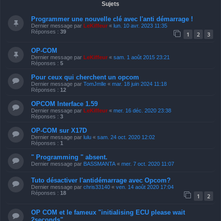
Sujets
Programmer une nouvelle clé avec l'anti démarrage !
Dernier message par
LeKiffeur
«
lun. 10 avr. 2023 11:35
Réponses :
39
1
2
3
OP-COM
Dernier message par
LeKiffeur
«
sam. 1 août 2015 23:21
Réponses :
5
Pour ceux qui cherchent un opcom
Dernier message par
TomJmlle
«
mar. 18 juin 2024 11:18
Réponses :
12
OPCOM Interface 1.59
Dernier message par
LeKiffeur
«
mer. 16 déc. 2020 23:38
Réponses :
3
OP-COM sur X17D
Dernier message par
lulu
«
sam. 24 oct. 2020 12:02
Réponses :
1
" Programming " absent.
Dernier message par
BASSMANTA
«
mer. 7 oct. 2020 11:07
Tuto désactiver l'antidémarrage avec Opcom?
Dernier message par
chris33140
«
ven. 14 août 2020 17:04
Réponses :
18
1
2
OP COM et le fameux "initialising ECU please wait
2seconds"