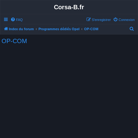
Corsa-B.fr
FAQ
S’enregistrer
Connexion
R
Index du forum
Programmes dédiés Opel
OP-COM
e
OP-COM
c
h
e
r
c
h
e
r