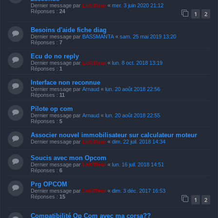
Dernier message par
LeKiffeur
«
mer. 3 juin 2020 21:12
Réponses :
24
1
2
Besoins d'aide fiche diag
Dernier message par
BASSMANTA
«
sam. 25 mai 2019 13:20
Réponses :
7
Ecu do no reply
Dernier message par
LeKiffeur
«
lun. 8 oct. 2018 13:19
Réponses :
1
Interface non reconnue
Dernier message par
Arnaud
«
lun. 20 août 2018 22:56
Réponses :
11
Pilote op com
Dernier message par
Arnaud
«
lun. 20 août 2018 22:55
Réponses :
5
Associer nouvel immobilisateur sur calculateur moteur
Dernier message par
LeKiffeur
«
dim. 22 juil. 2018 14:34
Soucis avec mon Opcom
Dernier message par
LeKiffeur
«
lun. 16 juil. 2018 14:51
Réponses :
6
Prg OPCOM
Dernier message par
LeKiffeur
«
dim. 3 déc. 2017 16:53
Réponses :
15
1
2
Compatibilité Op Com avec ma corsa??