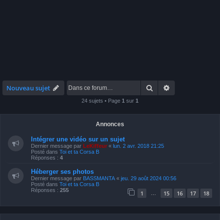
Rechercher
Recherche avan
Nouveau sujet
24 sujets • Page
1
sur
1
Annonces
Intégrer une vidéo sur un sujet
Dernier message par
LeKiffeur
«
lun. 2 avr. 2018 21:25
Posté dans
Toi et ta Corsa B
Réponses :
4
Héberger ses photos
Dernier message par
BASSMANTA
«
jeu. 29 août 2024 00:56
Posté dans
Toi et ta Corsa B
Réponses :
255
1
15
16
17
18
…