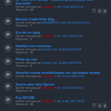
2seconds"
Dernier message par
LeKiffeur
«
mer. 3 juin 2020 21:12
Réponses :
24
1
2
Besoins d'aide fiche diag
Dernier message par
BASSMANTA
«
sam. 25 mai 2019 13:20
Réponses :
7
Ecu do no reply
Dernier message par
LeKiffeur
«
lun. 8 oct. 2018 13:19
Réponses :
1
Interface non reconnue
Dernier message par
Arnaud
«
lun. 20 août 2018 22:56
Réponses :
11
Pilote op com
Dernier message par
Arnaud
«
lun. 20 août 2018 22:55
Réponses :
5
Associer nouvel immobilisateur sur calculateur moteur
Dernier message par
LeKiffeur
«
dim. 22 juil. 2018 14:34
Soucis avec mon Opcom
Dernier message par
LeKiffeur
«
lun. 16 juil. 2018 14:51
Réponses :
6
Prg OPCOM
Dernier message par
LeKiffeur
«
dim. 3 déc. 2017 16:53
Réponses :
15
1
2