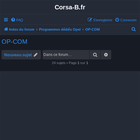
Corsa-B.fr
FAQ
S’enregistrer
Connexion
R
Index du forum
Programmes dédiés Opel
OP-COM
e
OP-COM
c
h
Rechercher
Recherche avan
Nouveau sujet
e
24 sujets • Page
1
sur
1
r
c
h
e
r