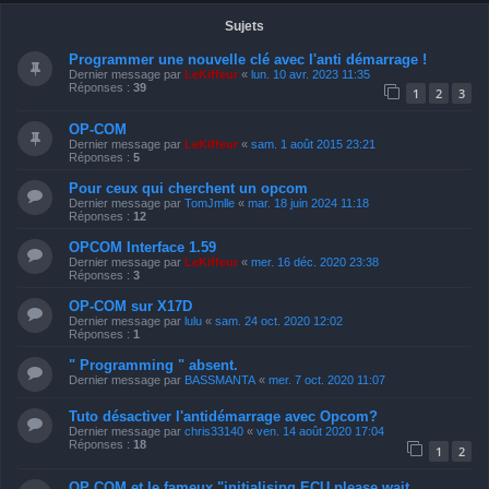
Sujets
Programmer une nouvelle clé avec l'anti démarrage !
Dernier message par
LeKiffeur
«
lun. 10 avr. 2023 11:35
Réponses :
39
1
2
3
OP-COM
Dernier message par
LeKiffeur
«
sam. 1 août 2015 23:21
Réponses :
5
Pour ceux qui cherchent un opcom
Dernier message par
TomJmlle
«
mar. 18 juin 2024 11:18
Réponses :
12
OPCOM Interface 1.59
Dernier message par
LeKiffeur
«
mer. 16 déc. 2020 23:38
Réponses :
3
OP-COM sur X17D
Dernier message par
lulu
«
sam. 24 oct. 2020 12:02
Réponses :
1
" Programming " absent.
Dernier message par
BASSMANTA
«
mer. 7 oct. 2020 11:07
Tuto désactiver l'antidémarrage avec Opcom?
Dernier message par
chris33140
«
ven. 14 août 2020 17:04
Réponses :
18
1
2
OP COM et le fameux "initialising ECU please wait