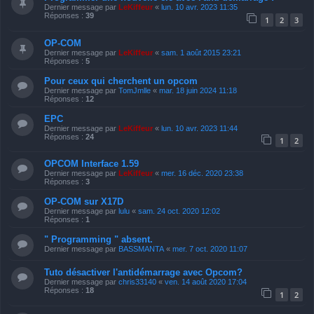
Dernier message par
LeKiffeur
«
lun. 10 avr. 2023 11:35
Réponses :
39
1
2
3
OP-COM
Dernier message par
LeKiffeur
«
sam. 1 août 2015 23:21
Réponses :
5
Pour ceux qui cherchent un opcom
Dernier message par
TomJmlle
«
mar. 18 juin 2024 11:18
Réponses :
12
EPC
Dernier message par
LeKiffeur
«
lun. 10 avr. 2023 11:44
Réponses :
24
1
2
OPCOM Interface 1.59
Dernier message par
LeKiffeur
«
mer. 16 déc. 2020 23:38
Réponses :
3
OP-COM sur X17D
Dernier message par
lulu
«
sam. 24 oct. 2020 12:02
Réponses :
1
" Programming " absent.
Dernier message par
BASSMANTA
«
mer. 7 oct. 2020 11:07
Tuto désactiver l'antidémarrage avec Opcom?
Dernier message par
chris33140
«
ven. 14 août 2020 17:04
Réponses :
18
1
2