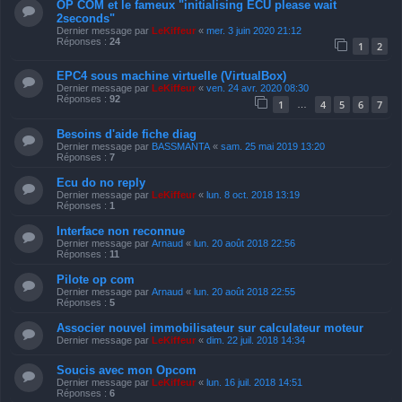
OP COM et le fameux "initialising ECU please wait
2seconds"
Dernier message par
LeKiffeur
«
mer. 3 juin 2020 21:12
Réponses :
24
1
2
EPC4 sous machine virtuelle (VirtualBox)
Dernier message par
LeKiffeur
«
ven. 24 avr. 2020 08:30
Réponses :
92
1
4
5
6
7
…
Besoins d'aide fiche diag
Dernier message par
BASSMANTA
«
sam. 25 mai 2019 13:20
Réponses :
7
Ecu do no reply
Dernier message par
LeKiffeur
«
lun. 8 oct. 2018 13:19
Réponses :
1
Interface non reconnue
Dernier message par
Arnaud
«
lun. 20 août 2018 22:56
Réponses :
11
Pilote op com
Dernier message par
Arnaud
«
lun. 20 août 2018 22:55
Réponses :
5
Associer nouvel immobilisateur sur calculateur moteur
Dernier message par
LeKiffeur
«
dim. 22 juil. 2018 14:34
Soucis avec mon Opcom
Dernier message par
LeKiffeur
«
lun. 16 juil. 2018 14:51
Réponses :
6