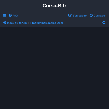
Corsa-B.fr
FAQ
S’enregistrer
Connexion
R
Index du forum
Programmes dédiés Opel
e
c
h
e
r
c
h
e
r