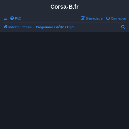
Corsa-B.fr
FAQ
S’enregistrer
Connexion
R
Index du forum
Programmes dédiés Opel
e
c
h
e
r
c
h
e
r