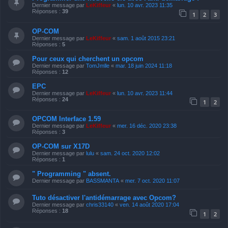
Dernier message par
LeKiffeur
«
lun. 10 avr. 2023 11:35
Réponses :
39
1
2
3
OP-COM
Dernier message par
LeKiffeur
«
sam. 1 août 2015 23:21
Réponses :
5
Pour ceux qui cherchent un opcom
Dernier message par
TomJmlle
«
mar. 18 juin 2024 11:18
Réponses :
12
EPC
Dernier message par
LeKiffeur
«
lun. 10 avr. 2023 11:44
Réponses :
24
1
2
OPCOM Interface 1.59
Dernier message par
LeKiffeur
«
mer. 16 déc. 2020 23:38
Réponses :
3
OP-COM sur X17D
Dernier message par
lulu
«
sam. 24 oct. 2020 12:02
Réponses :
1
" Programming " absent.
Dernier message par
BASSMANTA
«
mer. 7 oct. 2020 11:07
Tuto désactiver l'antidémarrage avec Opcom?
Dernier message par
chris33140
«
ven. 14 août 2020 17:04
Réponses :
18
1
2