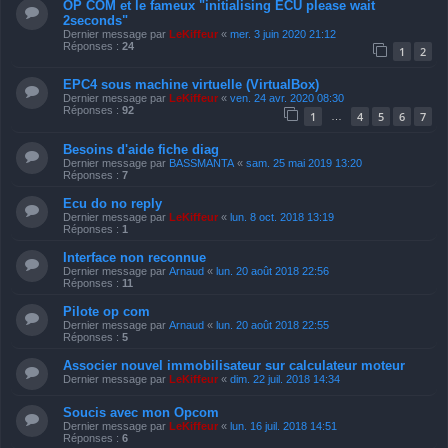
OP COM et le fameux "initialising ECU please wait
2seconds"
Dernier message par
LeKiffeur
«
mer. 3 juin 2020 21:12
Réponses :
24
1
2
EPC4 sous machine virtuelle (VirtualBox)
Dernier message par
LeKiffeur
«
ven. 24 avr. 2020 08:30
Réponses :
92
1
4
5
6
7
…
Besoins d'aide fiche diag
Dernier message par
BASSMANTA
«
sam. 25 mai 2019 13:20
Réponses :
7
Ecu do no reply
Dernier message par
LeKiffeur
«
lun. 8 oct. 2018 13:19
Réponses :
1
Interface non reconnue
Dernier message par
Arnaud
«
lun. 20 août 2018 22:56
Réponses :
11
Pilote op com
Dernier message par
Arnaud
«
lun. 20 août 2018 22:55
Réponses :
5
Associer nouvel immobilisateur sur calculateur moteur
Dernier message par
LeKiffeur
«
dim. 22 juil. 2018 14:34
Soucis avec mon Opcom
Dernier message par
LeKiffeur
«
lun. 16 juil. 2018 14:51
Réponses :
6