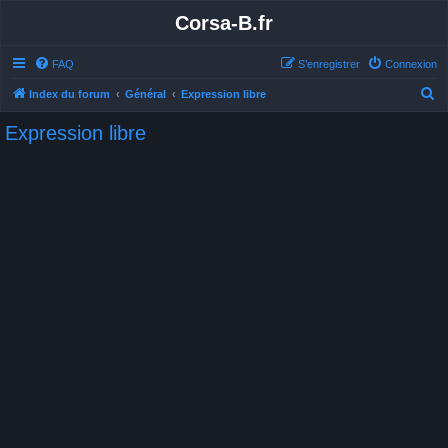
Corsa-B.fr
FAQ
S’enregistrer
Connexion
R
Index du forum
Général
Expression libre
e
Expression libre
c
h
e
r
c
h
e
r