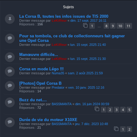
Sujets
La Corsa B, toutes les infos issues de TIS 2000
Dernier message par
LeKiffeur
«
dim. 17 sept. 2017 16:11
Réponses :
156
1
8
9
10
11
…
Pour sa tombola, ce club de collectionneurs fait gagner
une Opel Corsa
Dernier message par
LeKiffeur
«
lun. 15 sept. 2025 21:40
Manœuvre difficile...
Dernier message par
LeKiffeur
«
lun. 15 sept. 2025 21:30
Corsa en mode Légo !!!
Dernier message par
Numa35
«
sam. 2 août 2025 21:59
[Photos] Opel Corsa B
Dernier message par
Predator
«
ven. 10 janv. 2025 12:16
Réponses :
14
Buzz du net....
Dernier message par
BASSMANTA
«
dim. 16 juin 2024 00:59
Réponses :
72
1
2
3
4
5
Durée de vie du moteur X10XE
Dernier message par
BASSMANTA
«
jeu. 7 déc. 2023 10:48
Réponses :
21
1
2