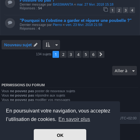
Possible ou pas ?
Dernier message par
BASSMANTA
«
mar. 27 févr. 2018 15:18
Réponses :
54
1
2
3
4
"Pourquoi tu t'obstine a garder et réparer une poubelle ?"
Dernier message par
Pierro
«
ven. 23 févr. 2018 21:58
Réponses :
4
Nouveau sujet
1
2
3
4
5
6
Suivante
134 sujets
Aller à
PERMISSIONS DU FORUM
Vous
ne pouvez pas
poster de nouveaux sujets
Vous
ne pouvez pas
répondre aux sujets
Vous
ne pouvez pas
modifier vos messages
Vous
ne pouvez pas
supprimer vos messages
Vous
ne pouvez pas
joindre des fichiers
En poursuivant votre navigation, vous acceptez
Index du forum
Nous contacter
Heures au format
UTC+02:00
l’utilisation de cookies.
En savoir plus
Développé par
phpBB
® Forum Software © phpBB Limited
OK
Prosilver Dark Edition by
Premium phpBB Styles