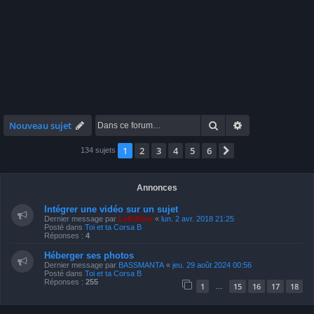
Rechercher
Recherche avan
Nouveau sujet
1
2
3
4
5
6
Suivante
134 sujets
Annonces
Intégrer une vidéo sur un sujet
Dernier message par
LeKiffeur
«
lun. 2 avr. 2018 21:25
Posté dans
Toi et ta Corsa B
Réponses :
4
Héberger ses photos
Dernier message par
BASSMANTA
«
jeu. 29 août 2024 00:56
Posté dans
Toi et ta Corsa B
Réponses :
255
1
15
16
17
18
…