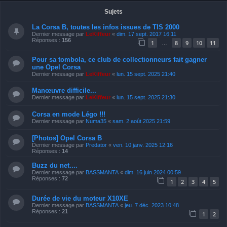
Sujets
La Corsa B, toutes les infos issues de TIS 2000
Dernier message par
LeKiffeur
«
dim. 17 sept. 2017 16:11
Réponses :
156
1
8
9
10
11
…
Pour sa tombola, ce club de collectionneurs fait gagner
une Opel Corsa
Dernier message par
LeKiffeur
«
lun. 15 sept. 2025 21:40
Manœuvre difficile...
Dernier message par
LeKiffeur
«
lun. 15 sept. 2025 21:30
Corsa en mode Légo !!!
Dernier message par
Numa35
«
sam. 2 août 2025 21:59
[Photos] Opel Corsa B
Dernier message par
Predator
«
ven. 10 janv. 2025 12:16
Réponses :
14
Buzz du net....
Dernier message par
BASSMANTA
«
dim. 16 juin 2024 00:59
Réponses :
72
1
2
3
4
5
Durée de vie du moteur X10XE
Dernier message par
BASSMANTA
«
jeu. 7 déc. 2023 10:48
Réponses :
21
1
2