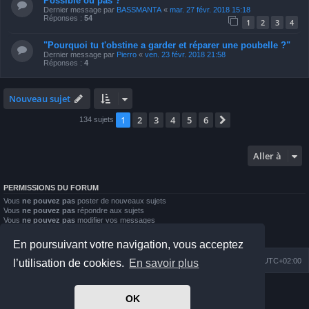
Possible ou pas ?
Dernier message par
BASSMANTA
«
mar. 27 févr. 2018 15:18
Réponses :
54
1
2
3
4
"Pourquoi tu t'obstine a garder et réparer une poubelle ?"
Dernier message par
Pierro
«
ven. 23 févr. 2018 21:58
Réponses :
4
Nouveau sujet
1
2
3
4
5
6
Suivante
134 sujets
Aller à
PERMISSIONS DU FORUM
Vous
ne pouvez pas
poster de nouveaux sujets
Vous
ne pouvez pas
répondre aux sujets
Vous
ne pouvez pas
modifier vos messages
Vous
ne pouvez pas
supprimer vos messages
Vous
ne pouvez pas
joindre des fichiers
En poursuivant votre navigation, vous acceptez
Index du forum
Nous contacter
Heures au format
UTC+02:00
l’utilisation de cookies.
En savoir plus
Développé par
phpBB
® Forum Software © phpBB Limited
OK
Prosilver Dark Edition by
Premium phpBB Styles