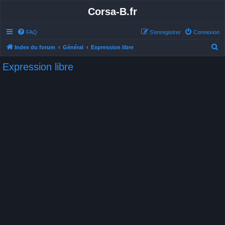
Corsa-B.fr
FAQ
S’enregistrer
Connexion
R
Index du forum
Général
Expression libre
e
Expression libre
c
h
e
r
c
h
e
r