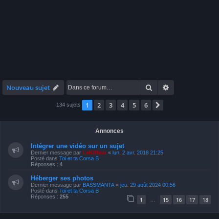
Rechercher
Recherche avan
Nouveau sujet
1
2
3
4
5
6
Suivante
134 sujets
Annonces
Intégrer une vidéo sur un sujet
Dernier message par
LeKiffeur
«
lun. 2 avr. 2018 21:25
Posté dans
Toi et ta Corsa B
Réponses :
4
Héberger ses photos
Dernier message par
BASSMANTA
«
jeu. 29 août 2024 00:56
Posté dans
Toi et ta Corsa B
Réponses :
255
1
15
16
17
18
…