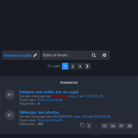
Rechercher
Recherche avan
Nouveau sujet
1
2
3
Suivante
62 sujets
Annonces
Intégrer une vidéo sur un sujet
Dernier message par
LeKiffeur
«
lun. 2 avr. 2018 21:25
Posté dans
Toi et ta Corsa B
Réponses :
4
Héberger ses photos
Dernier message par
BASSMANTA
«
jeu. 29 août 2024 00:56
Posté dans
Toi et ta Corsa B
Réponses :
255
1
15
16
17
18
…