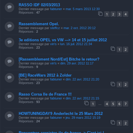
RASSO IDF 02/03/2013
Dernier message par
fabtuner
«
mar. 5 mars 2013 12:30
Réponses :
47
1
2
3
4
Rassemblement Opel.
Dernier message par
steffcz
«
mar. 2 oct. 2012 20:12
Réponses :
2
3e editions OPEL vs VW ---> 14 et 15 juillet 2012
Dernier message par
vin's
«
lun. 16 juil. 2012 21:34
Réponses :
23
1
2
[Rassemblement Nord/Est] Bitche le retour?
Dernier message par
vin's
«
dim. 29 avr. 2012 11:17
Réponses :
9
[BE] RaceWars 2012 à Zolder
Dernier message par
fabtuner
«
dim. 22 avr. 2012 21:20
Réponses :
23
1
2
Rasso Corsa Ile de France !!!
Dernier message par
fabtuner
«
dim. 22 avr. 2012 21:15
Réponses :
93
1
4
5
6
7
…
HOWTUNINGDAY9 Anderlecht le 25 Mars 2012
Dernier message par
fabtuner
«
jeu. 29 mars 2012 15:19
Réponses :
24
1
2
Rencontres corsistes ile de france -> C'est ici !