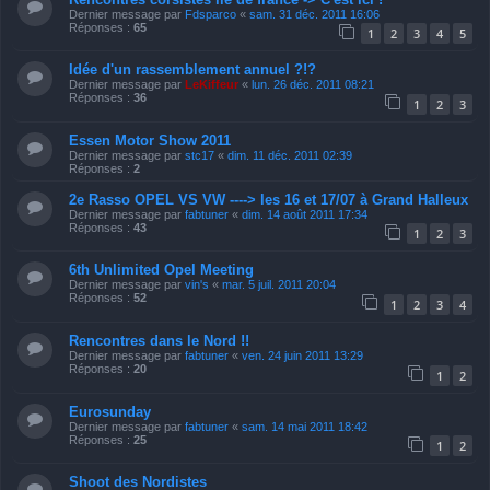
Dernier message par
Fdsparco
«
sam. 31 déc. 2011 16:06
Réponses :
65
1
2
3
4
5
Idée d'un rassemblement annuel ?!?
Dernier message par
LeKiffeur
«
lun. 26 déc. 2011 08:21
Réponses :
36
1
2
3
Essen Motor Show 2011
Dernier message par
stc17
«
dim. 11 déc. 2011 02:39
Réponses :
2
2e Rasso OPEL VS VW ----> les 16 et 17/07 à Grand Halleux
Dernier message par
fabtuner
«
dim. 14 août 2011 17:34
Réponses :
43
1
2
3
6th Unlimited Opel Meeting
Dernier message par
vin's
«
mar. 5 juil. 2011 20:04
Réponses :
52
1
2
3
4
Rencontres dans le Nord !!
Dernier message par
fabtuner
«
ven. 24 juin 2011 13:29
Réponses :
20
1
2
Eurosunday
Dernier message par
fabtuner
«
sam. 14 mai 2011 18:42
Réponses :
25
1
2
Shoot des Nordistes