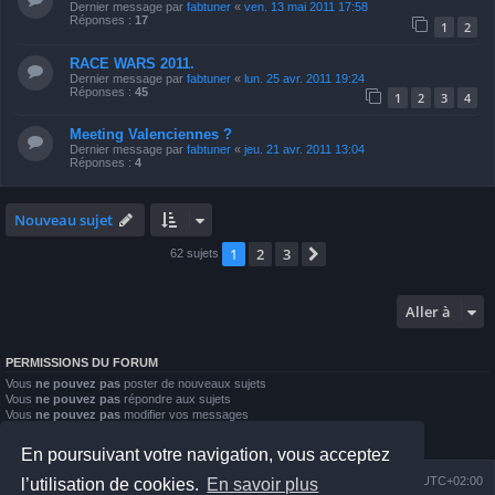
Dernier message par
fabtuner
«
ven. 13 mai 2011 17:58
Réponses :
17
1
2
RACE WARS 2011.
Dernier message par
fabtuner
«
lun. 25 avr. 2011 19:24
Réponses :
45
1
2
3
4
Meeting Valenciennes ?
Dernier message par
fabtuner
«
jeu. 21 avr. 2011 13:04
Réponses :
4
Nouveau sujet
1
2
3
Suivante
62 sujets
Aller à
PERMISSIONS DU FORUM
Vous
ne pouvez pas
poster de nouveaux sujets
Vous
ne pouvez pas
répondre aux sujets
Vous
ne pouvez pas
modifier vos messages
Vous
ne pouvez pas
supprimer vos messages
Vous
ne pouvez pas
joindre des fichiers
En poursuivant votre navigation, vous acceptez
Index du forum
Nous contacter
Heures au format
UTC+02:00
l’utilisation de cookies.
En savoir plus