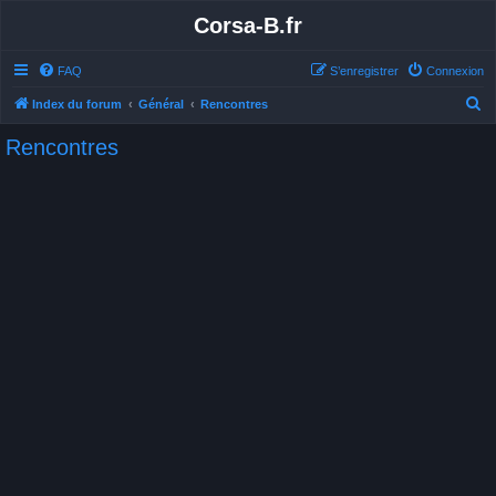
Corsa-B.fr
FAQ
S’enregistrer
Connexion
R
Index du forum
Général
Rencontres
e
Rencontres
c
h
e
r
c
h
e
r