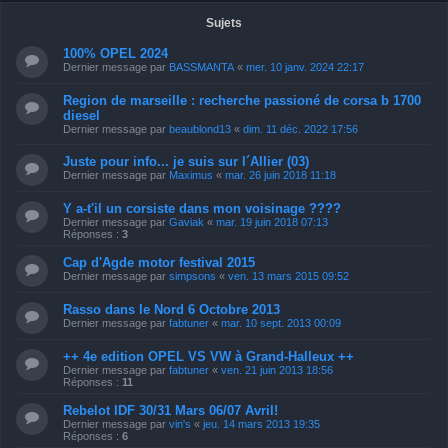
Sujets
100% OPEL 2024
Dernier message par
BASSMANTA
«
mer. 10 janv. 2024 22:17
Region de marseille : recherche passioné de corsa b 1700
diesel
Dernier message par
beaublond13
«
dim. 11 déc. 2022 17:56
Juste pour info... je suis sur l´Allier (03)
Dernier message par
Maximus
«
mar. 26 juin 2018 11:18
Y a-t'il un corsiste dans mon voisinage ????
Dernier message par
Gaviak
«
mar. 19 juin 2018 07:13
Réponses :
3
Cap d'Agde motor festival 2015
Dernier message par
simpsons
«
ven. 13 mars 2015 09:52
Rasso dans le Nord 6 Octobre 2013
Dernier message par
fabtuner
«
mar. 10 sept. 2013 00:09
++ 4e edition OPEL VS VW à Grand-Halleux ++
Dernier message par
fabtuner
«
ven. 21 juin 2013 18:56
Réponses :
11
Rebelot IDF 30/31 Mars 06/07 Avril!
Dernier message par
vin's
«
jeu. 14 mars 2013 19:35
Réponses :
6