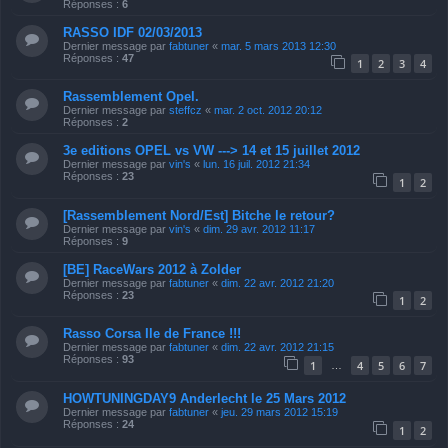
Réponses :
6
RASSO IDF 02/03/2013
Dernier message par
fabtuner
«
mar. 5 mars 2013 12:30
Réponses :
47
1
2
3
4
Rassemblement Opel.
Dernier message par
steffcz
«
mar. 2 oct. 2012 20:12
Réponses :
2
3e editions OPEL vs VW ---> 14 et 15 juillet 2012
Dernier message par
vin's
«
lun. 16 juil. 2012 21:34
Réponses :
23
1
2
[Rassemblement Nord/Est] Bitche le retour?
Dernier message par
vin's
«
dim. 29 avr. 2012 11:17
Réponses :
9
[BE] RaceWars 2012 à Zolder
Dernier message par
fabtuner
«
dim. 22 avr. 2012 21:20
Réponses :
23
1
2
Rasso Corsa Ile de France !!!
Dernier message par
fabtuner
«
dim. 22 avr. 2012 21:15
Réponses :
93
1
4
5
6
7
…
HOWTUNINGDAY9 Anderlecht le 25 Mars 2012
Dernier message par
fabtuner
«
jeu. 29 mars 2012 15:19
Réponses :
24
1
2