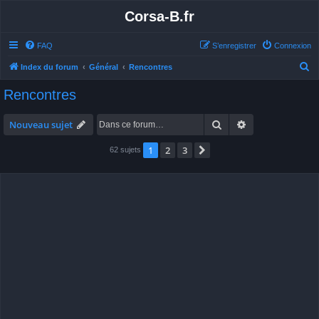
Corsa-B.fr
FAQ
S’enregistrer
Connexion
R
Index du forum
Général
Rencontres
e
Rencontres
c
h
Rechercher
Recherche avan
Nouveau sujet
e
1
2
3
Suivante
62 sujets
r
c
h
e
r