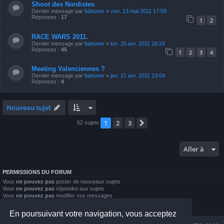
Shoot des Nordistes
Dernier message par
fabtuner
«
ven. 13 mai 2011 17:58
Réponses :
17
1
2
RACE WARS 2011.
Dernier message par
fabtuner
«
lun. 25 avr. 2011 19:24
Réponses :
45
1
2
3
4
Meeting Valenciennes ?
Dernier message par
fabtuner
«
jeu. 21 avr. 2011 13:04
Réponses :
4
Nouveau sujet
1
2
3
Suivante
62 sujets
Aller à
PERMISSIONS DU FORUM
Vous
ne pouvez pas
poster de nouveaux sujets
Vous
ne pouvez pas
répondre aux sujets
Vous
ne pouvez pas
modifier vos messages
Vous
ne pouvez pas
supprimer vos messages
Vous
ne pouvez pas
joindre des fichiers
En poursuivant votre navigation, vous acceptez