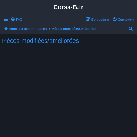
Corsa-B.fr
FAQ
S’enregistrer
Connexion
R
Index du forum
Liens
Pièces modifiées/améliorées
e
Pièces modifiées/améliorées
c
h
e
r
c
h
e
r