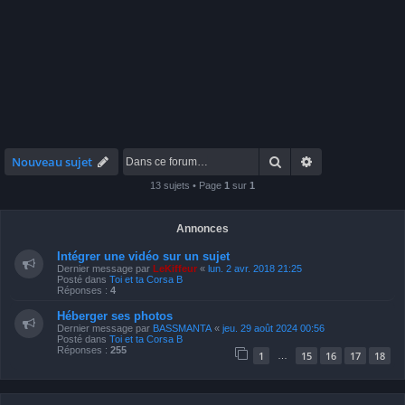
Rechercher
Recherche avan
Nouveau sujet
13 sujets • Page
1
sur
1
Annonces
Intégrer une vidéo sur un sujet
Dernier message par
LeKiffeur
«
lun. 2 avr. 2018 21:25
Posté dans
Toi et ta Corsa B
Réponses :
4
Héberger ses photos
Dernier message par
BASSMANTA
«
jeu. 29 août 2024 00:56
Posté dans
Toi et ta Corsa B
Réponses :
255
1
15
16
17
18
…