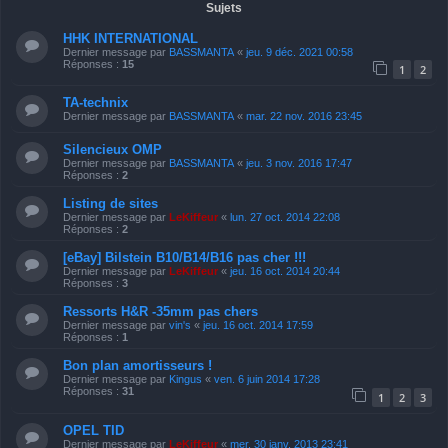
Sujets
HHK INTERNATIONAL
Dernier message par
BASSMANTA
«
jeu. 9 déc. 2021 00:58
Réponses :
15
1
2
TA-technix
Dernier message par
BASSMANTA
«
mar. 22 nov. 2016 23:45
Silencieux OMP
Dernier message par
BASSMANTA
«
jeu. 3 nov. 2016 17:47
Réponses :
2
Listing de sites
Dernier message par
LeKiffeur
«
lun. 27 oct. 2014 22:08
Réponses :
2
[eBay] Bilstein B10/B14/B16 pas cher !!!
Dernier message par
LeKiffeur
«
jeu. 16 oct. 2014 20:44
Réponses :
3
Ressorts H&R -35mm pas chers
Dernier message par
vin's
«
jeu. 16 oct. 2014 17:59
Réponses :
1
Bon plan amortisseurs !
Dernier message par
Kingus
«
ven. 6 juin 2014 17:28
Réponses :
31
1
2
3
OPEL TID
Dernier message par
LeKiffeur
«
mer. 30 janv. 2013 23:41