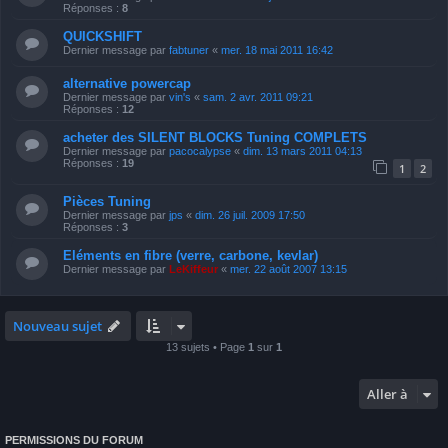
Réponses :
8
QUICKSHIFT
Dernier message par
fabtuner
«
mer. 18 mai 2011 16:42
alternative powercap
Dernier message par
vin's
«
sam. 2 avr. 2011 09:21
Réponses :
12
acheter des SILENT BLOCKS Tuning COMPLETS
Dernier message par
pacocalypse
«
dim. 13 mars 2011 04:13
Réponses :
19
1
2
Pièces Tuning
Dernier message par
jps
«
dim. 26 juil. 2009 17:50
Réponses :
3
Eléments en fibre (verre, carbone, kevlar)
Dernier message par
LeKiffeur
«
mer. 22 août 2007 13:15
Nouveau sujet
13 sujets • Page
1
sur
1
Aller à
PERMISSIONS DU FORUM