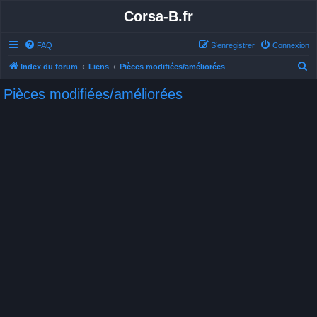
Corsa-B.fr
FAQ
S’enregistrer
Connexion
R
Index du forum
Liens
Pièces modifiées/améliorées
e
Pièces modifiées/améliorées
c
h
e
r
c
h
e
r