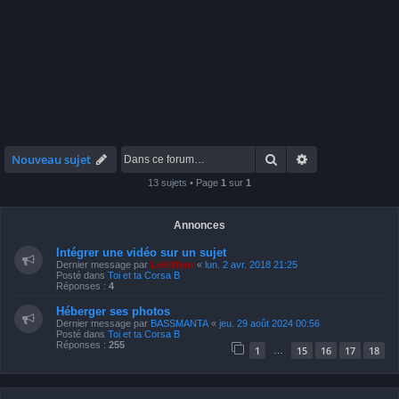
Rechercher
Recherche avan
Nouveau sujet
13 sujets • Page
1
sur
1
Annonces
Intégrer une vidéo sur un sujet
Dernier message par
LeKiffeur
«
lun. 2 avr. 2018 21:25
Posté dans
Toi et ta Corsa B
Réponses :
4
Héberger ses photos
Dernier message par
BASSMANTA
«
jeu. 29 août 2024 00:56
Posté dans
Toi et ta Corsa B
Réponses :
255
1
15
16
17
18
…