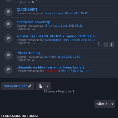
Réponses :
8
QUICKSHIFT
Dernier message par
fabtuner
«
mer. 18 mai 2011 16:42
alternative powercap
Dernier message par
vin's
«
sam. 2 avr. 2011 09:21
Réponses :
12
acheter des SILENT BLOCKS Tuning COMPLETS
Dernier message par
pacocalypse
«
dim. 13 mars 2011 04:13
Réponses :
19
1
2
Pièces Tuning
Dernier message par
jps
«
dim. 26 juil. 2009 17:50
Réponses :
3
Eléments en fibre (verre, carbone, kevlar)
Dernier message par
LeKiffeur
«
mer. 22 août 2007 13:15
Nouveau sujet
13 sujets • Page
1
sur
1
Aller à
PERMISSIONS DU FORUM