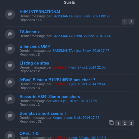
Sujets
HHK INTERNATIONAL
Dernier message par
BASSMANTA
«
jeu. 9 déc. 2021 00:58
Réponses :
15
1
2
TA-technix
Dernier message par
BASSMANTA
«
mar. 22 nov. 2016 23:45
Silencieux OMP
Dernier message par
BASSMANTA
«
jeu. 3 nov. 2016 17:47
Réponses :
2
Listing de sites
Dernier message par
LeKiffeur
«
lun. 27 oct. 2014 22:08
Réponses :
2
[eBay] Bilstein B10/B14/B16 pas cher !!!
Dernier message par
LeKiffeur
«
jeu. 16 oct. 2014 20:44
Réponses :
3
Ressorts H&R -35mm pas chers
Dernier message par
vin's
«
jeu. 16 oct. 2014 17:59
Réponses :
1
Bon plan amortisseurs !
Dernier message par
Kingus
«
ven. 6 juin 2014 17:28
Réponses :
31
1
2
3
OPEL TID
Dernier message par
LeKiffeur
«
mer. 30 janv. 2013 23:41