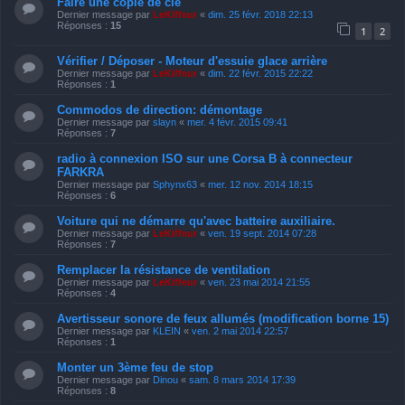
Faire une copie de clé
Dernier message par
LeKiffeur
«
dim. 25 févr. 2018 22:13
Réponses :
15
1
2
Vérifier / Déposer - Moteur d'essuie glace arrière
Dernier message par
LeKiffeur
«
dim. 22 févr. 2015 22:22
Réponses :
1
Commodos de direction: démontage
Dernier message par
slayn
«
mer. 4 févr. 2015 09:41
Réponses :
7
radio à connexion ISO sur une Corsa B à connecteur
FARKRA
Dernier message par
Sphynx63
«
mer. 12 nov. 2014 18:15
Réponses :
6
Voiture qui ne démarre qu'avec batteire auxiliaire.
Dernier message par
LeKiffeur
«
ven. 19 sept. 2014 07:28
Réponses :
7
Remplacer la résistance de ventilation
Dernier message par
LeKiffeur
«
ven. 23 mai 2014 21:55
Réponses :
4
Avertisseur sonore de feux allumés (modification borne 15)
Dernier message par
KLEIN
«
ven. 2 mai 2014 22:57
Réponses :
1
Monter un 3ème feu de stop
Dernier message par
Dinou
«
sam. 8 mars 2014 17:39
Réponses :
8