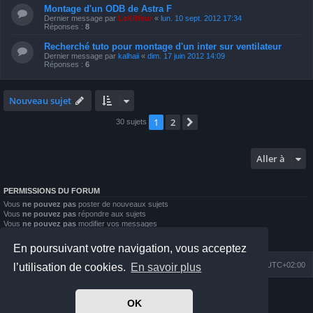
Montage d'un ODB de Astra F
Dernier message par
LeKiffeur
«
lun. 10 sept. 2012 17:34
Réponses :
8
Recherché tuto pour montage d'un inter sur ventilateur
Dernier message par
kalhaii
«
dim. 17 juin 2012 14:09
Réponses :
6
Nouveau sujet
1
2
Suivante
30 sujets
Aller à
PERMISSIONS DU FORUM
Vous
ne pouvez pas
poster de nouveaux sujets
Vous
ne pouvez pas
répondre aux sujets
Vous
ne pouvez pas
modifier vos messages
Vous
ne pouvez pas
supprimer vos messages
Vous
ne pouvez pas
joindre des fichiers
En poursuivant votre navigation, vous acceptez
Index du forum
Nous contacter
Heures au format
UTC+02:00
l’utilisation de cookies.
En savoir plus
Développé par
phpBB
® Forum Software © phpBB Limited
OK
Prosilver Dark Edition by
Premium phpBB Styles