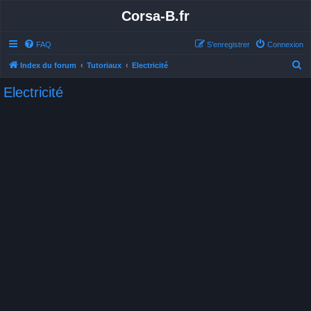
Corsa-B.fr
FAQ
S’enregistrer
Connexion
R
Index du forum
Tutoriaux
Electricité
e
Electricité
c
h
e
r
c
h
e
r