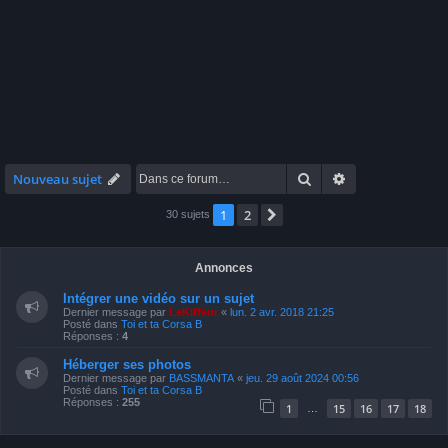
Rechercher
Recherche avan
Nouveau sujet
1
2
Suivante
30 sujets
Annonces
Intégrer une vidéo sur un sujet
Dernier message par
LeKiffeur
«
lun. 2 avr. 2018 21:25
Posté dans
Toi et ta Corsa B
Réponses :
4
Héberger ses photos
Dernier message par
BASSMANTA
«
jeu. 29 août 2024 00:56
Posté dans
Toi et ta Corsa B
Réponses :
255
1
15
16
17
18
…