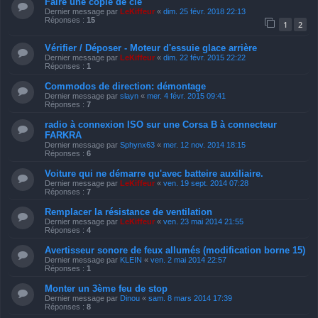
Faire une copie de clé
Dernier message par
LeKiffeur
«
dim. 25 févr. 2018 22:13
Réponses :
15
1
2
Vérifier / Déposer - Moteur d'essuie glace arrière
Dernier message par
LeKiffeur
«
dim. 22 févr. 2015 22:22
Réponses :
1
Commodos de direction: démontage
Dernier message par
slayn
«
mer. 4 févr. 2015 09:41
Réponses :
7
radio à connexion ISO sur une Corsa B à connecteur
FARKRA
Dernier message par
Sphynx63
«
mer. 12 nov. 2014 18:15
Réponses :
6
Voiture qui ne démarre qu'avec batteire auxiliaire.
Dernier message par
LeKiffeur
«
ven. 19 sept. 2014 07:28
Réponses :
7
Remplacer la résistance de ventilation
Dernier message par
LeKiffeur
«
ven. 23 mai 2014 21:55
Réponses :
4
Avertisseur sonore de feux allumés (modification borne 15)
Dernier message par
KLEIN
«
ven. 2 mai 2014 22:57
Réponses :
1
Monter un 3ème feu de stop
Dernier message par
Dinou
«
sam. 8 mars 2014 17:39
Réponses :
8