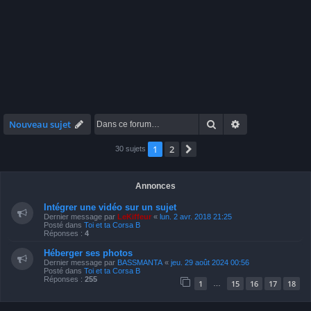
Rechercher
Recherche avan
Nouveau sujet
1
2
Suivante
30 sujets
Annonces
Intégrer une vidéo sur un sujet
Dernier message par
LeKiffeur
«
lun. 2 avr. 2018 21:25
Posté dans
Toi et ta Corsa B
Réponses :
4
Héberger ses photos
Dernier message par
BASSMANTA
«
jeu. 29 août 2024 00:56
Posté dans
Toi et ta Corsa B
Réponses :
255
1
15
16
17
18
…