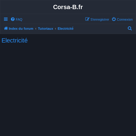
Corsa-B.fr
FAQ
S’enregistrer
Connexion
R
Index du forum
Tutoriaux
Electricité
e
Electricité
c
h
e
r
c
h
e
r