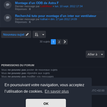
Montage d'un ODB de Astra F
Dernier message par
LeKiffeur
«
lun. 10 sept. 2012 17:34
Réponses :
8
Recherché tuto pour montage d'un inter sur ventilateur
Dernier message par
kalhaii
«
dim. 17 juin 2012 14:09
Réponses :
6
Nouveau sujet
1
2
Suivante
30 sujets
Aller à
PERMISSIONS DU FORUM
Vous
ne pouvez pas
poster de nouveaux sujets
Vous
ne pouvez pas
répondre aux sujets
Vous
ne pouvez pas
modifier vos messages
Vous
ne pouvez pas
supprimer vos messages
Vous
ne pouvez pas
joindre des fichiers
En poursuivant votre navigation, vous acceptez
Index du forum
Nous contacter
Heures au format
UTC+02:00
l’utilisation de cookies.
En savoir plus
Développé par
phpBB
® Forum Software © phpBB Limited
OK
Prosilver Dark Edition by
Premium phpBB Styles