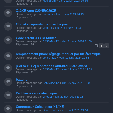
Dernier message par
MaelStrom
«
sam. 22 juin 2024 19:36
Réponses :
3
X12XE vers C20NE/C20XE
Dernier message par
Predator
«
lun. 13 mai 2024 14:19
Réponses :
3
Obd et diagnostic ne marche pas
Dernier message par
Vince11
«
jeu. 2 mai 2024 11:23
Réponses :
7
Code erreur 43 GM Multec
Dernier message par
BASSMANTA
«
dim. 21 janv. 2024 21:50
Réponses :
18
1
2
remplacement phare réglage manuel par un électrique
Dernier message par
benco7520
«
ven. 12 janv. 2024 19:53
[Corsa B 1.2] Monter des anti-brouillard avant
Dernier message par
BASSMANTA
«
ven. 12 janv. 2024 12:09
Réponses :
11
batterie
Dernier message par
BASSMANTA
«
dim. 26 nov. 2023 13:05
Réponses :
2
Probleme cable electrique
Dernier message par
Vince11
«
lun. 20 nov. 2023 11:13
Réponses :
2
Connecteur Calculateur X14XE
Dernier message par
GeoKustoms
«
jeu. 5 oct. 2023 21:51