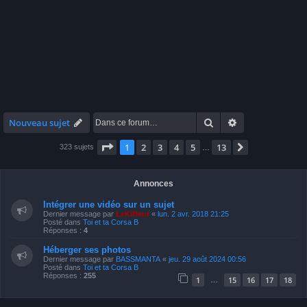
Rechercher
Recherche avan
Nouveau sujet
Page
1
sur
13
1
2
3
4
5
13
Suivante
323 sujets
…
Annonces
Intégrer une vidéo sur un sujet
Dernier message par
LeKiffeur
«
lun. 2 avr. 2018 21:25
Posté dans
Toi et ta Corsa B
Réponses :
4
Héberger ses photos
Dernier message par
BASSMANTA
«
jeu. 29 août 2024 00:56
Posté dans
Toi et ta Corsa B
Réponses :
255
1
15
16
17
18
…