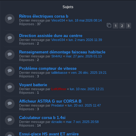
Sujets
Rétros électriques corsa b
Dernier message par
Vince034
«
lun. 18 mai 2026 08:14
Réponses :
37
1
2
3
Direction assistée dure au centrre
Dernier message par
Vince034
«
lun. 2 mars 2026 11:39
Réponses :
2
Renseignement démontage faisceau habitacle
Dernier message par
Sh4rKz
«
mar. 27 janv. 2026 01:13
Réponses :
2
Problème compteur de vitesse
Dernier message par
tallilebasse
«
ven. 26 déc. 2025 19:21
Réponses :
3
Voyant batterie
Dernier message par
LeKiffeur
«
lun. 10 nov. 2025 12:21
Réponses :
1
Afficheur ASTRA G sur CORSA B
Dernier message par
Predator
«
lun. 20 oct. 2025 11:47
Réponses :
3
Calculateur corsa b 1.4si
Dernier message par
dzradio
«
mar. 7 oct. 2025 20:58
Réponses :
14
Essui-glace HS avant ET arrière