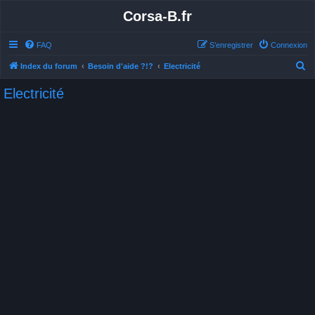
Corsa-B.fr
FAQ
S’enregistrer
Connexion
R
Index du forum
Besoin d'aide ?!?
Electricité
e
Electricité
c
h
e
r
c
h
e
r