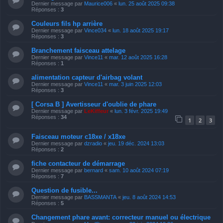
Dernier message par
Maurice006
«
lun. 25 août 2025 09:38
Réponses :
3
Couleurs fils hp arrière
Dernier message par
Vince034
«
lun. 18 août 2025 19:17
Réponses :
3
Branchement faisceau attelage
Dernier message par
Vince11
«
mar. 12 août 2025 16:28
Réponses :
1
alimentation capteur d'airbag volant
Dernier message par
Vince11
«
mar. 3 juin 2025 12:03
Réponses :
3
[ Corsa B ] Avertisseur d'oublie de phare
Dernier message par
LeKiffeur
«
lun. 3 févr. 2025 19:49
Réponses :
34
1
2
3
Faisceau moteur c18xe / x18xe
Dernier message par
dzradio
«
jeu. 19 déc. 2024 13:03
Réponses :
2
fiche contacteur de démarrage
Dernier message par
bernard
«
sam. 10 août 2024 07:19
Réponses :
7
Question de fusible...
Dernier message par
BASSMANTA
«
jeu. 8 août 2024 14:53
Réponses :
5
Changement phare avant: correcteur manuel ou électrique