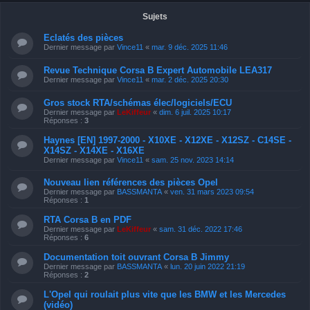
Sujets
Eclatés des pièces
Dernier message par
Vince11
«
mar. 9 déc. 2025 11:46
Revue Technique Corsa B Expert Automobile LEA317
Dernier message par
Vince11
«
mar. 2 déc. 2025 20:30
Gros stock RTA/schémas élec/logiciels/ECU
Dernier message par
LeKiffeur
«
dim. 6 juil. 2025 10:17
Réponses :
3
Haynes [EN] 1997-2000 - X10XE - X12XE - X12SZ - C14SE -
X14SZ - X14XE - X16XE
Dernier message par
Vince11
«
sam. 25 nov. 2023 14:14
Nouveau lien références des pièces Opel
Dernier message par
BASSMANTA
«
ven. 31 mars 2023 09:54
Réponses :
1
RTA Corsa B en PDF
Dernier message par
LeKiffeur
«
sam. 31 déc. 2022 17:46
Réponses :
6
Documentation toit ouvrant Corsa B Jimmy
Dernier message par
BASSMANTA
«
lun. 20 juin 2022 21:19
Réponses :
2
L'Opel qui roulait plus vite que les BMW et les Mercedes
(vidéo)