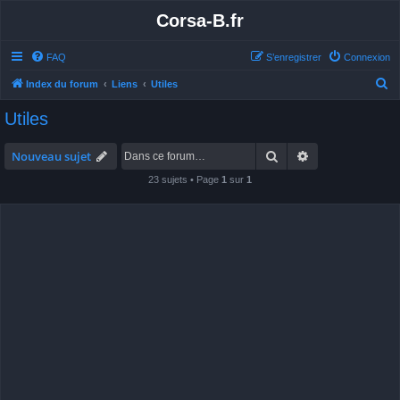
Corsa-B.fr
FAQ
S’enregistrer
Connexion
R
Index du forum
Liens
Utiles
e
Utiles
c
h
Rechercher
Recherche avan
Nouveau sujet
e
23 sujets • Page
1
sur
1
r
c
h
e
r