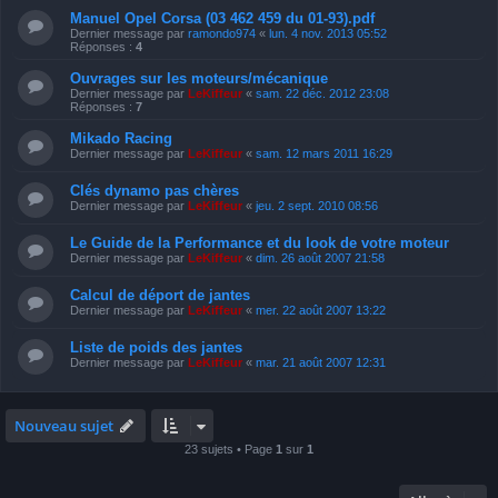
Manuel Opel Corsa (03 462 459 du 01-93).pdf
Dernier message par
ramondo974
«
lun. 4 nov. 2013 05:52
Réponses :
4
Ouvrages sur les moteurs/mécanique
Dernier message par
LeKiffeur
«
sam. 22 déc. 2012 23:08
Réponses :
7
Mikado Racing
Dernier message par
LeKiffeur
«
sam. 12 mars 2011 16:29
Clés dynamo pas chères
Dernier message par
LeKiffeur
«
jeu. 2 sept. 2010 08:56
Le Guide de la Performance et du look de votre moteur
Dernier message par
LeKiffeur
«
dim. 26 août 2007 21:58
Calcul de déport de jantes
Dernier message par
LeKiffeur
«
mer. 22 août 2007 13:22
Liste de poids des jantes
Dernier message par
LeKiffeur
«
mar. 21 août 2007 12:31
Nouveau sujet
23 sujets • Page
1
sur
1