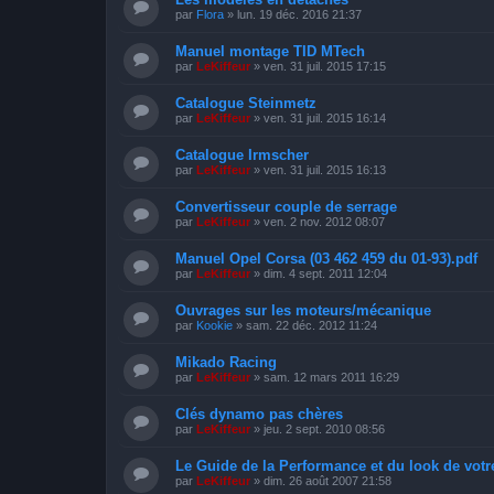
par
Flora
»
lun. 19 déc. 2016 21:37
Manuel montage TID MTech
par
LeKiffeur
»
ven. 31 juil. 2015 17:15
Catalogue Steinmetz
par
LeKiffeur
»
ven. 31 juil. 2015 16:14
Catalogue Irmscher
par
LeKiffeur
»
ven. 31 juil. 2015 16:13
Convertisseur couple de serrage
par
LeKiffeur
»
ven. 2 nov. 2012 08:07
Manuel Opel Corsa (03 462 459 du 01-93).pdf
par
LeKiffeur
»
dim. 4 sept. 2011 12:04
Ouvrages sur les moteurs/mécanique
par
Kookie
»
sam. 22 déc. 2012 11:24
Mikado Racing
par
LeKiffeur
»
sam. 12 mars 2011 16:29
Clés dynamo pas chères
par
LeKiffeur
»
jeu. 2 sept. 2010 08:56
Le Guide de la Performance et du look de vot
par
LeKiffeur
»
dim. 26 août 2007 21:58