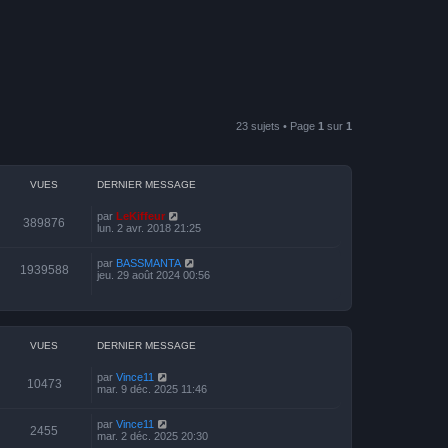
23 sujets • Page
1
sur
1
VUES
DERNIER MESSAGE
par
LeKiffeur
389876
lun. 2 avr. 2018 21:25
par
BASSMANTA
1939588
jeu. 29 août 2024 00:56
VUES
DERNIER MESSAGE
par
Vince11
10473
mar. 9 déc. 2025 11:46
par
Vince11
2455
mar. 2 déc. 2025 20:30