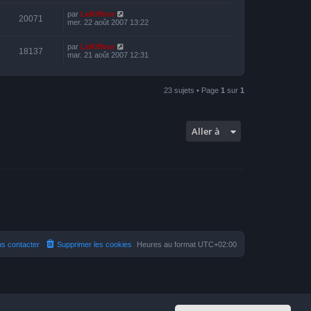
par
LeKiffeur
20071
mer. 22 août 2007 13:22
par
LeKiffeur
18137
mar. 21 août 2007 12:31
23 sujets • Page
1
sur
1
Aller à
s contacter
Supprimer les cookies
Heures au format
UTC+02:00