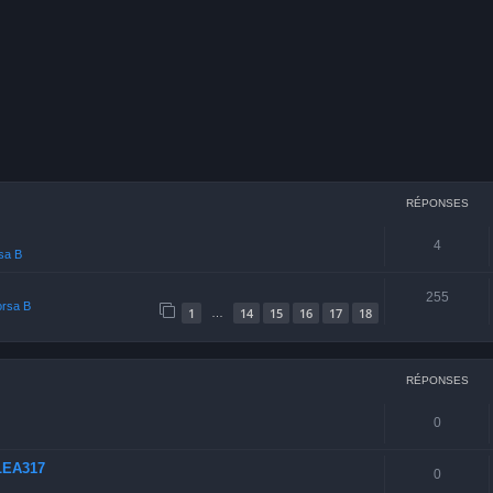
cher
echerche avancée
RÉPONSES
4
rsa B
255
orsa B
1
14
15
16
17
18
…
RÉPONSES
0
LEA317
0