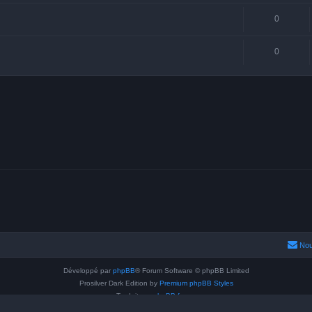
0
0
Nou
Développé par
phpBB
® Forum Software © phpBB Limited
Prosilver Dark Edition by
Premium phpBB Styles
Traduit par
phpBB-fr.com
Confidentialité
|
Conditions