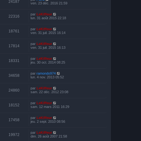
24187
ven. 23 déc. 2016 21:59
par
LeKiffeur
22316
lun. 31 août 2015 22:18
par
LeKiffeur
18761
ven. 31 juil. 2015 16:14
par
LeKiffeur
17814
ven. 31 juil. 2015 16:13
par
LeKiffeur
18331
jeu. 30 oct. 2014 08:25
par
ramondo974
34658
lun. 4 nov. 2013 05:52
par
LeKiffeur
24860
sam. 22 déc. 2012 23:08
par
LeKiffeur
18152
sam. 12 mars 2011 16:29
par
LeKiffeur
17458
jeu. 2 sept. 2010 08:56
par
LeKiffeur
19972
dim. 26 août 2007 21:58