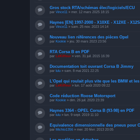
Gros stock RTA/schémas élec/logiciels/ECU
par
Vince11
»
mer. 12 mars 2025 18:15
Haynes [EN] 1997-2000 - X10XE - X12XE - X12
par
Vince11
»
sam. 25 nov. 2023 14:14
Nouveau lien références des pièces Opel
par
Kookie
»
jeu. 30 mars 2023 23:56
RTA Corsa B en PDF
par
LeKiffeur
»
ven. 31 juil. 2015 16:39
Documentation toit ouvrant Corsa B Jimmy
par
lulu
»
sam. 8 mai 2021 22:25
L'Opel qui roulait plus vite que les BMW et le
par
LeKiffeur
»
lun. 17 août 2020 09:22
Code réduction Roose Motorsport
par
Kookie
»
dim. 26 juil. 2020 23:39
Haynes 3364 - OPEL Corsa B (93-98) en PDF
par
lulu
»
lun. 9 sept. 2019 11:10
Equivalence dimensionnelle des pneus pour 
par
Michto1356
»
mer. 20 févr. 2013 20:05
Les modèles en detaches