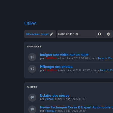
Utiles
Recher
R
Nouveau sujet
ANNONCES
Intégrer une vidéo sur un sujet
par
LeKiffeur
»
lun. 19 mai 2014 08:20
» dans
Toi et ta Co
Héberger ses photos
par
LeKiffeur
»
mar. 12 août 2008 22:12
» dans
Toi et ta C
SUJETS
Eclatés des pièces
par
Vince11
»
mar. 9 déc. 2025 11:46
Revue Technique Corsa B Expert Automobile 
par
Vince11
»
mar. 2 déc. 2025 20:30