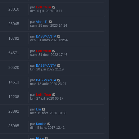
par
LeKiffeur
28010
dim. 6 juil. 2025 10:17
par
Vince11
26045
sam. 25 nov. 2023 14:14
par
BASSMANTA
10782
ven. 31 mars 2023 09:54
par
LeKiffeur
54571
sam. 31 déc. 2022 17:46
par
BASSMANTA
20520
lun. 20 juin 2022 21:19
par
BASSMANTA
14513
mar. 18 août 2020 23:27
par
LeKiffeur
12238
lun. 27 juil. 2020 06:17
par
lulu
23892
mer. 19 févr. 2020 10:59
par
Kookie
35985
dim. 8 janv. 2017 12:42
par
Flora