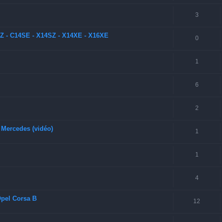
3
SZ - C14SE - X14SZ - X14XE - X16XE
0
1
6
2
s Mercedes (vidéo)
1
1
4
Opel Corsa B
12