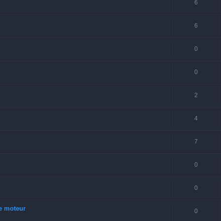
6
6
0
0
2
4
7
0
0
re moteur
0