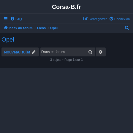
Corsa-B.fr
FAQ
S’enregistrer
Connexion
R
Index du forum
Liens
Opel
e
Opel
c
h
Rechercher
Recherche avan
Nouveau sujet
e
3 sujets • Page
1
sur
1
r
c
h
e
r