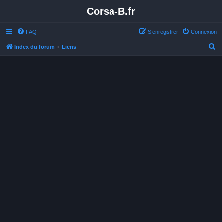
Corsa-B.fr
FAQ
S’enregistrer
Connexion
R
Index du forum
Liens
e
c
h
e
r
c
h
e
r