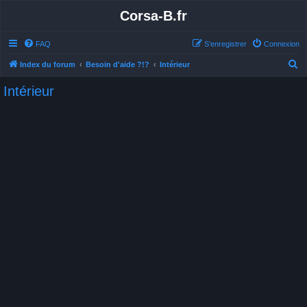
Corsa-B.fr
FAQ
S’enregistrer
Connexion
R
Index du forum
Besoin d'aide ?!?
Intérieur
e
Intérieur
c
h
e
r
c
h
e
r