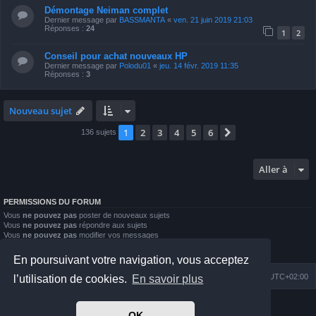
Démontage Neiman complet
Dernier message par
BASSMANTA
«
ven. 21 juin 2019 21:03
Réponses :
24
1
2
Conseil pour achat nouveaux HP
Dernier message par
Polodu01
«
jeu. 14 févr. 2019 11:35
Réponses :
3
Nouveau sujet
1
2
3
4
5
6
Suivante
136 sujets
Aller à
PERMISSIONS DU FORUM
Vous
ne pouvez pas
poster de nouveaux sujets
Vous
ne pouvez pas
répondre aux sujets
Vous
ne pouvez pas
modifier vos messages
Vous
ne pouvez pas
supprimer vos messages
Vous
ne pouvez pas
joindre des fichiers
En poursuivant votre navigation, vous acceptez
Index du forum
Nous contacter
Heures au format
UTC+02:00
l’utilisation de cookies.
En savoir plus
Développé par
phpBB
® Forum Software © phpBB Limited
OK
Prosilver Dark Edition by
Premium phpBB Styles