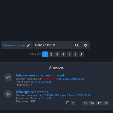
Rechercher
Recherche avan
Nouveau sujet
1
2
3
4
5
6
Suivante
136 sujets
Annonces
Intégrer une vidéo sur un sujet
Dernier message par
LeKiffeur
«
lun. 2 avr. 2018 21:25
Posté dans
Toi et ta Corsa B
Réponses :
4
Héberger ses photos
Dernier message par
BASSMANTA
«
jeu. 29 août 2024 00:56
Posté dans
Toi et ta Corsa B
Réponses :
255
1
15
16
17
18
…