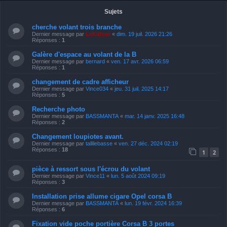
Sujets
cherche volant trois branche
Dernier message par
LeKiffeur
«
dim. 19 juil. 2026 21:26
Réponses :
1
Galère d'espace au volant de la B
Dernier message par
bernard
«
ven. 17 avr. 2026 06:59
Réponses :
1
changement de cadre afficheur
Dernier message par
Vince034
«
jeu. 31 juil. 2025 14:17
Réponses :
5
Recherche photo
Dernier message par
BASSMANTA
«
mar. 14 janv. 2025 16:48
Réponses :
2
Changement loupiotes avant.
Dernier message par
tallilebasse
«
ven. 27 déc. 2024 02:19
Réponses :
18
1
2
pièce à ressort sous l'écrou du volant
Dernier message par
Vince11
«
lun. 5 août 2024 09:19
Réponses :
3
Installation prise allume cigare Opel corsa B
Dernier message par
BASSMANTA
«
lun. 19 févr. 2024 16:39
Réponses :
6
Fixation vide poche portière Corsa B 3 portes