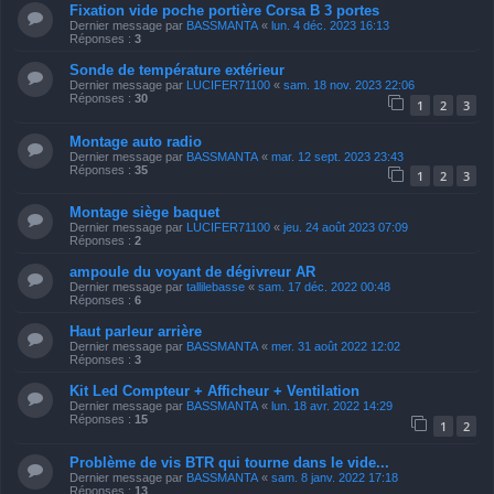
Fixation vide poche portière Corsa B 3 portes
Dernier message par
BASSMANTA
«
lun. 4 déc. 2023 16:13
Réponses :
3
Sonde de température extérieur
Dernier message par
LUCIFER71100
«
sam. 18 nov. 2023 22:06
Réponses :
30
1
2
3
Montage auto radio
Dernier message par
BASSMANTA
«
mar. 12 sept. 2023 23:43
Réponses :
35
1
2
3
Montage siège baquet
Dernier message par
LUCIFER71100
«
jeu. 24 août 2023 07:09
Réponses :
2
ampoule du voyant de dégivreur AR
Dernier message par
tallilebasse
«
sam. 17 déc. 2022 00:48
Réponses :
6
Haut parleur arrière
Dernier message par
BASSMANTA
«
mer. 31 août 2022 12:02
Réponses :
3
Kit Led Compteur + Afficheur + Ventilation
Dernier message par
BASSMANTA
«
lun. 18 avr. 2022 14:29
Réponses :
15
1
2
Problème de vis BTR qui tourne dans le vide...
Dernier message par
BASSMANTA
«
sam. 8 janv. 2022 17:18
Réponses :
13