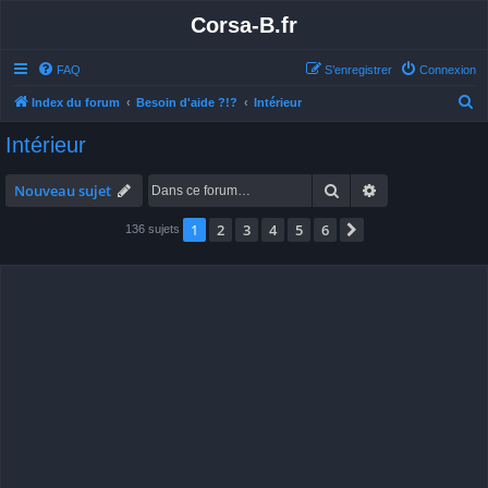
Corsa-B.fr
FAQ
S’enregistrer
Connexion
R
Index du forum
Besoin d'aide ?!?
Intérieur
e
Intérieur
c
h
Rechercher
Recherche avan
Nouveau sujet
e
1
2
3
4
5
6
Suivante
136 sujets
r
c
h
e
r