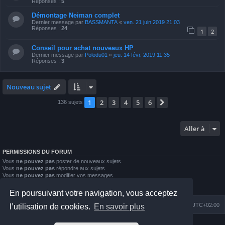
Réponses :
5
Démontage Neiman complet
Dernier message par
BASSMANTA
«
ven. 21 juin 2019 21:03
Réponses :
24
1
2
Conseil pour achat nouveaux HP
Dernier message par
Polodu01
«
jeu. 14 févr. 2019 11:35
Réponses :
3
Nouveau sujet
1
2
3
4
5
6
Suivante
136 sujets
Aller à
PERMISSIONS DU FORUM
Vous
ne pouvez pas
poster de nouveaux sujets
Vous
ne pouvez pas
répondre aux sujets
Vous
ne pouvez pas
modifier vos messages
Vous
ne pouvez pas
supprimer vos messages
Vous
ne pouvez pas
joindre des fichiers
En poursuivant votre navigation, vous acceptez
Index du forum
Nous contacter
Heures au format
UTC+02:00
l’utilisation de cookies.
En savoir plus
Développé par
phpBB
® Forum Software © phpBB Limited