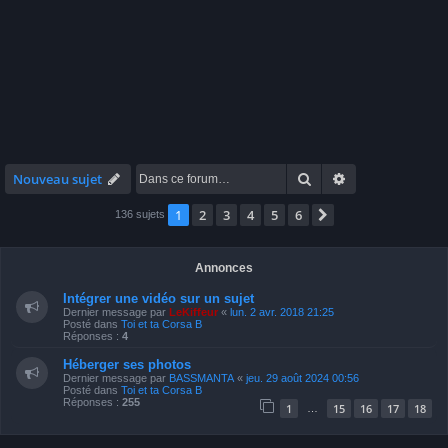
Rechercher
Recherche avan
Nouveau sujet
1
2
3
4
5
6
Suivante
136 sujets
Annonces
Intégrer une vidéo sur un sujet
Dernier message par
LeKiffeur
«
lun. 2 avr. 2018 21:25
Posté dans
Toi et ta Corsa B
Réponses :
4
Héberger ses photos
Dernier message par
BASSMANTA
«
jeu. 29 août 2024 00:56
Posté dans
Toi et ta Corsa B
Réponses :
255
1
15
16
17
18
…