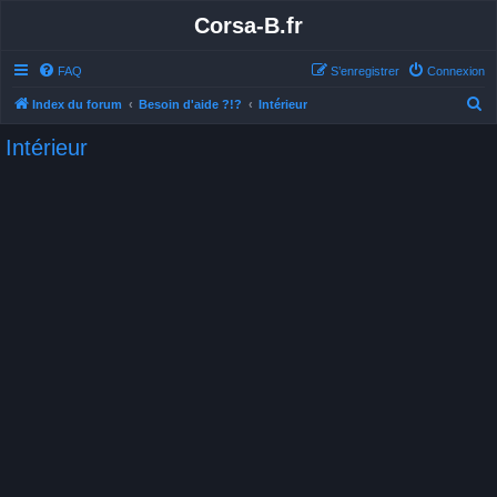
Corsa-B.fr
FAQ
S’enregistrer
Connexion
R
Index du forum
Besoin d'aide ?!?
Intérieur
e
Intérieur
c
h
e
r
c
h
e
r