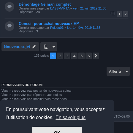
Démontage Neiman complet
Dernier message par
BASSMANTA
«
ven. 21 juin 2019 21:03
Réponses :
24
1
2
Conseil pour achat nouveaux HP
Dernier message par
Polodu01
«
jeu. 14 févr. 2019 11:35
Réponses :
3
Nouveau sujet
1
2
3
4
5
6
Suivante
136 sujets
Aller à
PERMISSIONS DU FORUM
Vous
ne pouvez pas
poster de nouveaux sujets
Vous
ne pouvez pas
répondre aux sujets
Vous
ne pouvez pas
modifier vos messages
Vous
ne pouvez pas
supprimer vos messages
Vous
ne pouvez pas
joindre des fichiers
En poursuivant votre navigation, vous acceptez
Index du forum
Nous contacter
Heures au format
UTC+02:00
l’utilisation de cookies.
En savoir plus
Développé par
phpBB
® Forum Software © phpBB Limited
OK
Prosilver Dark Edition by
Premium phpBB Styles