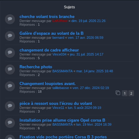
Sujets
cherche volant trois branche
Dernier message par
LeKiffeur
«
dim. 19 juil. 2026 21:26
Réponses :
1
Galère d'espace au volant de la B
Dernier message par
bernard
«
ven. 17 avr. 2026 06:59
Réponses :
1
changement de cadre afficheur
Dernier message par
Vince034
«
jeu. 31 juil. 2025 14:17
Réponses :
5
Recherche photo
Dernier message par
BASSMANTA
«
mar. 14 janv. 2025 16:48
Réponses :
2
Changement loupiotes avant.
Dernier message par
tallilebasse
«
ven. 27 déc. 2024 02:19
Réponses :
18
1
2
pièce à ressort sous l'écrou du volant
Dernier message par
Vince11
«
lun. 5 août 2024 09:19
Réponses :
3
Installation prise allume cigare Opel corsa B
Dernier message par
BASSMANTA
«
lun. 19 févr. 2024 16:39
Réponses :
6
Fixation vide poche portière Corsa B 3 portes