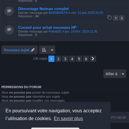
Réponses :
5
Démontage Neiman complet
Dernier message par
BASSMANTA
«
ven. 21 juin 2019 21:03
Réponses :
24
1
2
Conseil pour achat nouveaux HP
Dernier message par
Polodu01
«
jeu. 14 févr. 2019 11:35
Réponses :
3
Nouveau sujet
1
2
3
4
5
6
Suivante
136 sujets
Aller à
PERMISSIONS DU FORUM
Vous
ne pouvez pas
poster de nouveaux sujets
Vous
ne pouvez pas
répondre aux sujets
Vous
ne pouvez pas
modifier vos messages
Vous
ne pouvez pas
supprimer vos messages
Vous
ne pouvez pas
joindre des fichiers
En poursuivant votre navigation, vous acceptez
Index du forum
Nous contacter
Heures au format
UTC+02:00
l’utilisation de cookies.
En savoir plus
Développé par
phpBB
® Forum Software © phpBB Limited