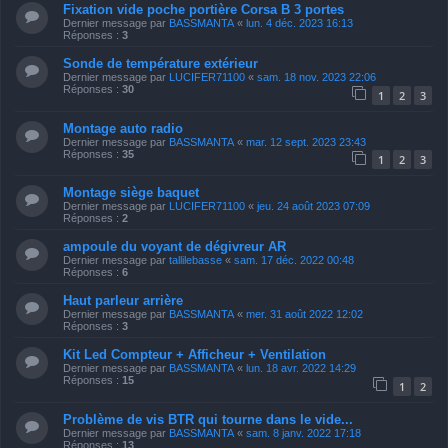
Fixation vide poche portière Corsa B 3 portes
Dernier message par
BASSMANTA
«
lun. 4 déc. 2023 16:13
Réponses :
3
Sonde de température extérieur
Dernier message par
LUCIFER71100
«
sam. 18 nov. 2023 22:06
Réponses :
30
1
2
3
Montage auto radio
Dernier message par
BASSMANTA
«
mar. 12 sept. 2023 23:43
Réponses :
35
1
2
3
Montage siège baquet
Dernier message par
LUCIFER71100
«
jeu. 24 août 2023 07:09
Réponses :
2
ampoule du voyant de dégivreur AR
Dernier message par
tallilebasse
«
sam. 17 déc. 2022 00:48
Réponses :
6
Haut parleur arrière
Dernier message par
BASSMANTA
«
mer. 31 août 2022 12:02
Réponses :
3
Kit Led Compteur + Afficheur + Ventilation
Dernier message par
BASSMANTA
«
lun. 18 avr. 2022 14:29
Réponses :
15
1
2
Problème de vis BTR qui tourne dans le vide...
Dernier message par
BASSMANTA
«
sam. 8 janv. 2022 17:18
Réponses :
13