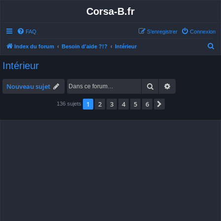
Corsa-B.fr
FAQ
S’enregistrer
Connexion
R
Index du forum
Besoin d'aide ?!?
Intérieur
e
Intérieur
c
h
Rechercher
Recherche avan
Nouveau sujet
e
1
2
3
4
5
6
Suivante
136 sujets
r
c
h
e
r