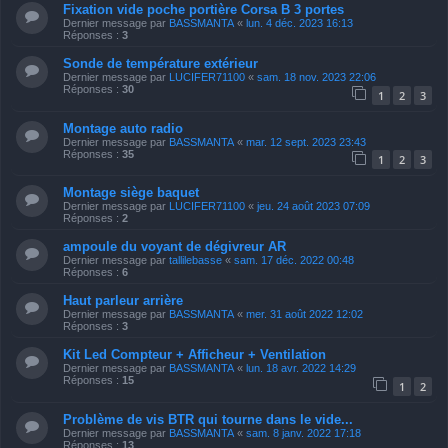
Fixation vide poche portière Corsa B 3 portes
Dernier message par
BASSMANTA
«
lun. 4 déc. 2023 16:13
Réponses :
3
Sonde de température extérieur
Dernier message par
LUCIFER71100
«
sam. 18 nov. 2023 22:06
Réponses :
30
1
2
3
Montage auto radio
Dernier message par
BASSMANTA
«
mar. 12 sept. 2023 23:43
Réponses :
35
1
2
3
Montage siège baquet
Dernier message par
LUCIFER71100
«
jeu. 24 août 2023 07:09
Réponses :
2
ampoule du voyant de dégivreur AR
Dernier message par
tallilebasse
«
sam. 17 déc. 2022 00:48
Réponses :
6
Haut parleur arrière
Dernier message par
BASSMANTA
«
mer. 31 août 2022 12:02
Réponses :
3
Kit Led Compteur + Afficheur + Ventilation
Dernier message par
BASSMANTA
«
lun. 18 avr. 2022 14:29
Réponses :
15
1
2
Problème de vis BTR qui tourne dans le vide...
Dernier message par
BASSMANTA
«
sam. 8 janv. 2022 17:18
Réponses :
13