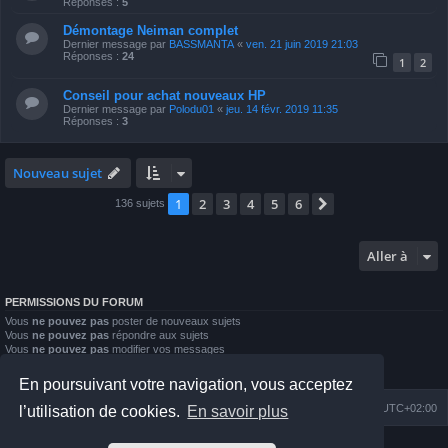
Réponses :
5
Démontage Neiman complet
Dernier message par
BASSMANTA
«
ven. 21 juin 2019 21:03
Réponses :
24
1
2
Conseil pour achat nouveaux HP
Dernier message par
Polodu01
«
jeu. 14 févr. 2019 11:35
Réponses :
3
Nouveau sujet
1
2
3
4
5
6
Suivante
136 sujets
Aller à
PERMISSIONS DU FORUM
Vous
ne pouvez pas
poster de nouveaux sujets
Vous
ne pouvez pas
répondre aux sujets
Vous
ne pouvez pas
modifier vos messages
Vous
ne pouvez pas
supprimer vos messages
Vous
ne pouvez pas
joindre des fichiers
En poursuivant votre navigation, vous acceptez
Index du forum
Nous contacter
Heures au format
UTC+02:00
l’utilisation de cookies.
En savoir plus
Développé par
phpBB
® Forum Software © phpBB Limited