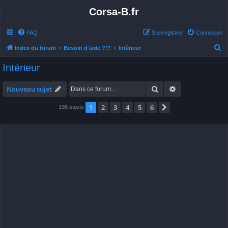
Corsa-B.fr
FAQ
S’enregistrer
Connexion
R
Index du forum
Besoin d'aide ?!?
Intérieur
e
Intérieur
c
h
Rechercher
Recherche avan
Nouveau sujet
e
1
2
3
4
5
6
Suivante
136 sujets
r
c
h
e
r