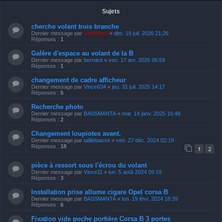
Sujets
cherche volant trois branche
Dernier message par
LeKiffeur
«
dim. 19 juil. 2026 21:26
Réponses :
1
Galère d'espace au volant de la B
Dernier message par
bernard
«
ven. 17 avr. 2026 06:59
Réponses :
1
changement de cadre afficheur
Dernier message par
Vince034
«
jeu. 31 juil. 2025 14:17
Réponses :
5
Recherche photo
Dernier message par
BASSMANTA
«
mar. 14 janv. 2025 16:48
Réponses :
2
Changement loupiotes avant.
Dernier message par
tallilebasse
«
ven. 27 déc. 2024 02:19
Réponses :
18
1
2
pièce à ressort sous l'écrou du volant
Dernier message par
Vince11
«
lun. 5 août 2024 09:19
Réponses :
3
Installation prise allume cigare Opel corsa B
Dernier message par
BASSMANTA
«
lun. 19 févr. 2024 16:39
Réponses :
6
Fixation vide poche portière Corsa B 3 portes