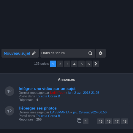
Rechercher
Recherche avan
Nouveau sujet
1
2
3
4
5
6
Suivante
136 sujets
Annonces
Intégrer une vidéo sur un sujet
Dernier message par
LeKiffeur
«
lun. 2 avr. 2018 21:25
Posté dans
Toi et ta Corsa B
Réponses :
4
Héberger ses photos
Dernier message par
BASSMANTA
«
jeu. 29 août 2024 00:56
Posté dans
Toi et ta Corsa B
Réponses :
255
1
15
16
17
18
…