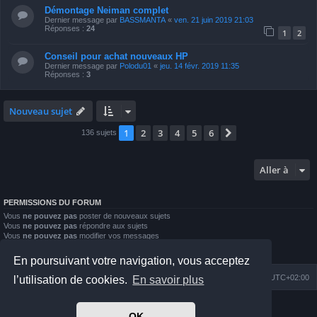
Démontage Neiman complet
Dernier message par
BASSMANTA
«
ven. 21 juin 2019 21:03
Réponses :
24
1
2
Conseil pour achat nouveaux HP
Dernier message par
Polodu01
«
jeu. 14 févr. 2019 11:35
Réponses :
3
Nouveau sujet
1
2
3
4
5
6
Suivante
136 sujets
Aller à
PERMISSIONS DU FORUM
Vous
ne pouvez pas
poster de nouveaux sujets
Vous
ne pouvez pas
répondre aux sujets
Vous
ne pouvez pas
modifier vos messages
Vous
ne pouvez pas
supprimer vos messages
Vous
ne pouvez pas
joindre des fichiers
En poursuivant votre navigation, vous acceptez
Index du forum
Nous contacter
Heures au format
UTC+02:00
l’utilisation de cookies.
En savoir plus
Développé par
phpBB
® Forum Software © phpBB Limited
OK
Prosilver Dark Edition by
Premium phpBB Styles