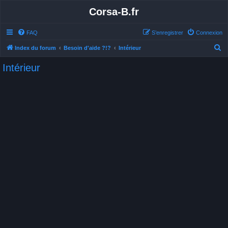
Corsa-B.fr
FAQ
S’enregistrer
Connexion
R
Index du forum
Besoin d'aide ?!?
Intérieur
e
Intérieur
c
h
e
r
c
h
e
r